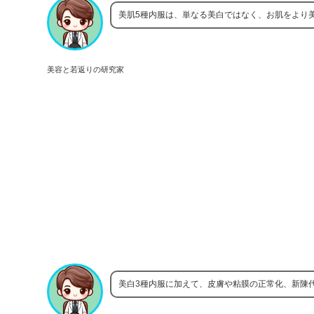
美肌5種内服は、単なる美白ではなく、お肌をより
美容と若返りの研究家
美白3種内服に加えて、皮膚や粘膜の正常化、新陳