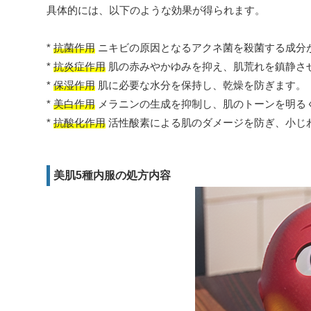
具体的には、以下のような効果が得られます。
*
抗菌作用
ニキビの原因となるアクネ菌を殺菌する成分
*
抗炎症作用
肌の赤みやかゆみを抑え、肌荒れを鎮静さ
*
保湿作用
肌に必要な水分を保持し、乾燥を防ぎます。
*
美白作用
メラニンの生成を抑制し、肌のトーンを明る
*
抗酸化作用
活性酸素による肌のダメージを防ぎ、小じ
美肌5種内服の処方内容