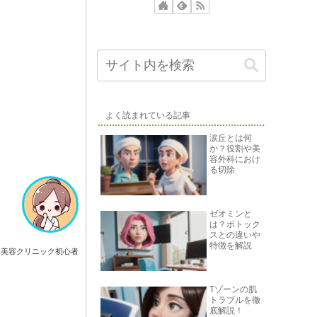
よく読まれている記事
涙丘とは何
か？役割や美
容外科におけ
る切除
ゼオミンと
は？ボトック
スとの違いや
特徴を解説
美容クリニック初心者
Tゾーンの肌
トラブルを徹
底解説！