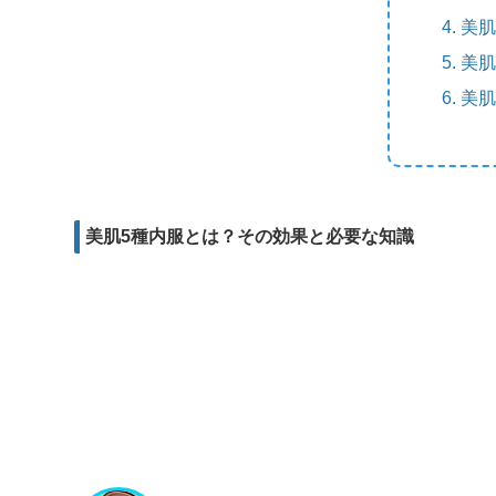
m
e
b
d
美肌
a
r
o
i
美肌
i
o
t
美肌
l
k
美肌5種内服とは？その効果と必要な知識