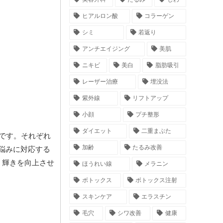
ヒアルロン酸
コラーゲン
シミ
若返り
アンチエイジング
美肌
ニキビ
美白
脂肪吸引
レーザー治療
埋没法
紫外線
リフトアップ
小顔
プチ整形
ダイエット
二重まぶた
です。それぞれ
加齢
たるみ改善
悩みに対応する
、輝きを向上させ
ほうれい線
メラニン
ボトックス
ボトックス注射
スキンケア
エラスチン
毛穴
シワ改善
健康