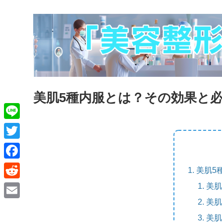
美肌5種内服とは？その効果と
L
i
T
n
w
F
美肌5
e
i
a
美肌
R
t
c
e
美肌
E
t
e
d
美肌