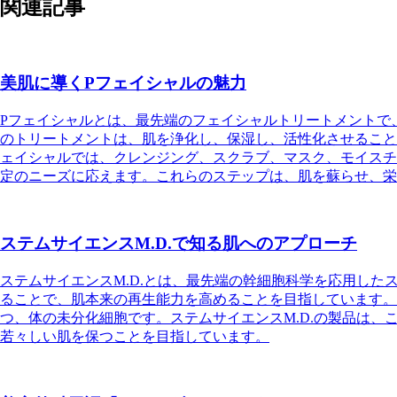
関連記事
美肌に導くPフェイシャルの魅力
Pフェイシャルとは、最先端のフェイシャルトリートメントで
のトリートメントは、肌を浄化し、保湿し、活性化させること
ェイシャルでは、クレンジング、スクラブ、マスク、モイスチ
定のニーズに応えます。これらのステップは、肌を蘇らせ、栄
ステムサイエンスM.D.で知る肌へのアプローチ
ステムサイエンスM.D.とは、最先端の幹細胞科学を応用し
ることで、肌本来の再生能力を高めることを目指しています。
つ、体の未分化細胞です。ステムサイエンスM.D.の製品は
若々しい肌を保つことを目指しています。