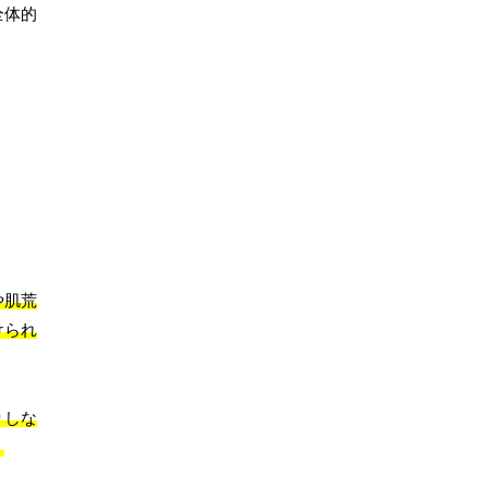
全体的
や肌荒
けられ
りしな
。