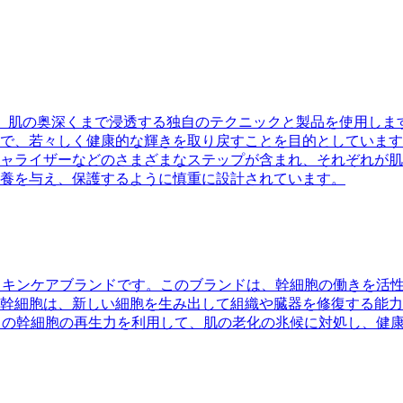
、肌の奥深くまで浸透する独自のテクニックと製品を使用しま
で、若々しく健康的な輝きを取り戻すことを目的としています
ャライザーなどのさまざまなステップが含まれ、それぞれが肌
養を与え、保護するように慎重に設計されています。
たスキンケアブランドです。このブランドは、幹細胞の働きを活
幹細胞は、新しい細胞を生み出して組織や臓器を修復する能力
、この幹細胞の再生力を利用して、肌の老化の兆候に対処し、健