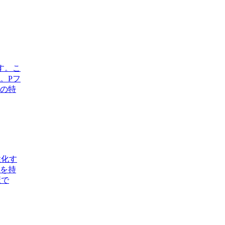
す。こ
。Pフ
の特
性化す
を持
康で