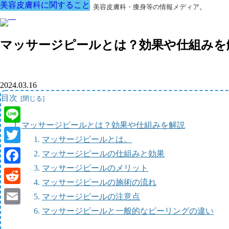
美容皮膚科に関すること
美容皮膚科に関すること
美容皮膚科に関すること
美容皮膚科に関すること
美容皮膚科に関すること
美容皮膚科に関すること
美容皮膚科に関すること
美容外科・アンチエイジング・美容皮膚科・痩身等の情報メディア。
マッサージピールとは？効果や仕組みを
2024.03.16
目次
マッサージピールとは？効果や仕組みを解説
Line
マッサージピールとは。
Twitter
マッサージピールの仕組みと効果
マッサージピールのメリット
Facebook
マッサージピールの施術の流れ
Reddit
マッサージピールの注意点
マッサージピールと一般的なピーリングの違い
Email