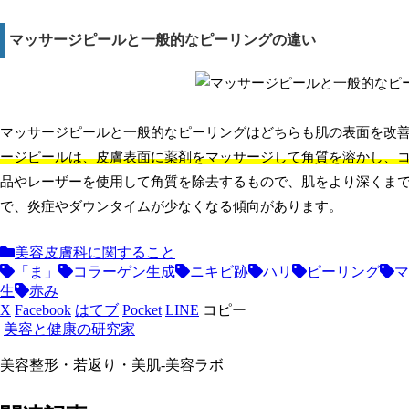
マッサージピールと一般的なピーリングの違い
マッサージピールと一般的なピーリングはどちらも肌の表面を改
ージピールは、皮膚表面に薬剤をマッサージして角質を溶かし、
品やレーザーを使用して角質を除去するもので、肌をより深くま
で、炎症やダウンタイムが少なくなる傾向があります。
美容皮膚科に関すること
「ま」
コラーゲン生成
ニキビ跡
ハリ
ピーリング
マ
生
赤み
X
Facebook
はてブ
Pocket
LINE
コピー
美容と健康の研究家
美容整形・若返り・美肌-美容ラボ