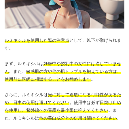
ルミキシルを使用した際の注意点
として、以下が挙げられま
す。
まず、ルミキシルは
妊娠中や授乳中の女性には適していませ
ん
。また、
敏感肌の方や他の肌トラブルを抱えている方は、
使用前に医師に相談することをお勧めします
。
さらに、ルミキシルは
光に対して過敏になる可能性があるた
め、日中の使用は避けてください
。使用中は必ず
日焼け止め
を使用し、紫外線への曝露を最小限に抑えてください
。ま
た、ルミキシルは
他の美白成分との併用は避けてください
。