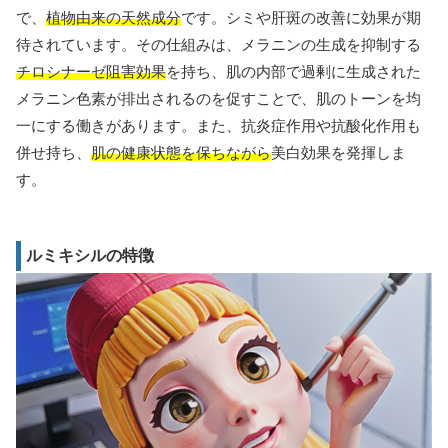
で、
植物由来の天然成分
です。シミや肝斑の改善に効果が期
待されています。その仕組みは、メラニンの生成を抑制する
チロシナーゼ阻害効果
を持ち、肌の内部で過剰に生成された
メラニン色素が排出されるのを促すことで、肌のトーンを均
一にする働きがあります。また、抗炎症作用や抗酸化作用も
併せ持ち、
肌の健康状態を保ちながら
美白効果を発揮しま
す。
ルミキシルの特徴