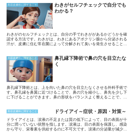
わきがセルフチェックで自分でも
美容皮膚科に関すること
わかる？
わきがのセルフチェックとは、自分の手でわきががあるかどうかを確
認する方法です。わきがは、わきにあるアポクリン腺から分泌される
汗が、皮膚に住む常在菌によって分解されて臭いを発生させることで
起こります。わきがのセルフチェックでは、主に以下の点に注目しま
す。
鼻孔縁下降術で鼻の穴を目立たな
美容皮膚科に関すること
く
鼻孔縁下降術とは、上を向いた鼻の穴を目立たなくさせる外科手術で
す。鼻孔縁を鼻翼に近づけることで、鼻の穴を縮小し、鼻先を少し下
に下げることができます。鼻の形状をバランスよく整えることで、よ
り整った顔立ちにすることができます。この手術は通常、局所麻酔下
で行われ、回復には数日間かかります。
ドライアイ～症状・原因・対策～
美容皮膚科に関すること
ドライアイとは、涙液の不足または質の低下によって、目の表面が十
分に潤っていない状態を指します。涙液は、目の表面を保護し、感染
から守り、栄養素を供給するのに不可欠です。涙液の分泌量が減少し
たり、質が低下したりすると、目の表面に不快な症状が現れます。ド