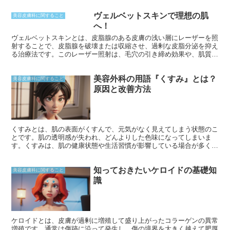
ライアイは、一時的なものから慢性的なものまで、さまざまな程度で
ヴェルベットスキンで理想の肌
現れます。
美容皮膚科に関すること
へ！
ヴェルベットスキンとは、皮脂腺のある皮膚の浅い層にレーザーを照
射することで、皮脂腺を破壊または収縮させ、過剰な皮脂分泌を抑え
る治療法です。このレーザー照射は、毛穴の引き締め効果や、肌質改
善にもつながります。従来のレーザー治療とは異なり、ヴェルベット
スキンでは皮脂腺を完全に破壊せず、健康な皮脂腺機能を維持しなが
美容外科の用語『くすみ』とは？
ら皮脂分泌をコントロールします。これにより、肌に負担をかけずに
美容皮膚科に関すること
効果的に皮脂のバランスを整えることができます。
原因と改善方法
くすみとは、肌の表面がくすんで、元気がなく見えてしまう状態のこ
とです。肌の透明感が失われ、どんよりした色味になってしまいま
す。くすみは、肌の健康状態や生活習慣が影響している場合が多く、
改善するには適切なケアが必要です。
知っておきたいケロイドの基礎知
美容皮膚科に関すること
識
ケロイドとは、皮膚が過剰に増殖して盛り上がったコラーゲンの異常
増殖です。通常は傷跡に沿って発生し、傷の境界を大きく越えて肥厚