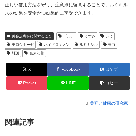
正しい使用方法を守り、注意点に留意することで、ルミキル
スの効果を安全かつ効果的に享受できます。
美容皮膚科に関すること
「ル」
くすみ
シミ
チロシナーゼ
ハイドロキノン
ルミキシル
美白
肝斑
色素沈着
X
Facebook
はてブ
Pocket
LINE
コピー
美容と健康の研究家
関連記事