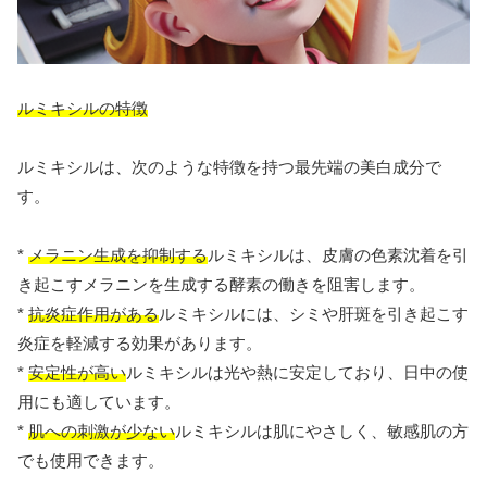
ルミキシルの特徴
ルミキシルは、次のような特徴を持つ最先端の美白成分で
す。
*
メラニン生成を抑制する
ルミキシルは、皮膚の色素沈着を引
き起こすメラニンを生成する酵素の働きを阻害します。
*
抗炎症作用がある
ルミキシルには、シミや肝斑を引き起こす
炎症を軽減する効果があります。
*
安定性が高い
ルミキシルは光や熱に安定しており、日中の使
用にも適しています。
*
肌への刺激が少ない
ルミキシルは肌にやさしく、敏感肌の方
でも使用できます。