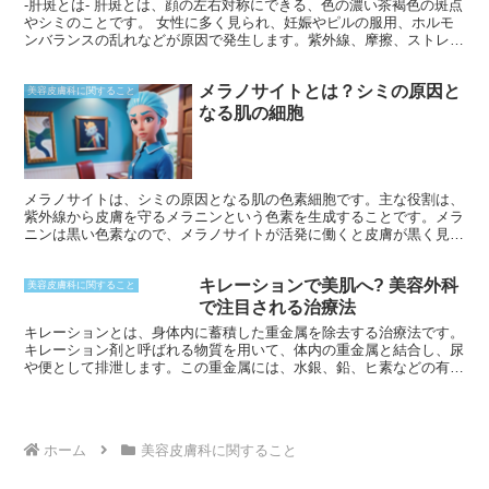
-肝斑とは- 肝斑とは、顔の左右対称にできる、色の濃い茶褐色の斑点
やシミのことです。 女性に多く見られ、妊娠やピルの服用、ホルモ
ンバランスの乱れなどが原因で発生します。紫外線、摩擦、ストレス
などの刺激も悪化させる要因となります。肝斑はメラニンが過剰に生
成されることで起こり、くすみや色むらを引き起こします。
メラノサイトとは？シミの原因と
美容皮膚科に関すること
なる肌の細胞
メラノサイトは、シミの原因となる肌の色素細胞です。主な役割は、
紫外線から皮膚を守るメラニンという色素を生成することです。メラ
ニンは黒い色素なので、メラノサイトが活発に働くと皮膚が黒く見え
るようになります。また、メラニンはシミやそばかすの原因にもなる
ため、メラノサイトをコントロールすることが美肌維持には重要で
キレーションで美肌へ? 美容外科
す。
美容皮膚科に関すること
で注目される治療法
キレーションとは、身体内に蓄積した重金属を除去する治療法です。
キレーション剤と呼ばれる物質を用いて、体内の重金属と結合し、尿
や便として排泄します。この重金属には、水銀、鉛、ヒ素などの有害
物質が含まれており、キレーションはこれらの物質が引き起こす健康
被害を防ぐことが期待できます。
ホーム
美容皮膚科に関すること