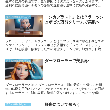
生する皮膚の炎症です。主な原因には次のようなものがあります。 *
過剰な皮脂分泌ホルモンの影響で皮脂腺が過剰に皮脂を分泌すると、
毛穴が詰まりやすくなります。 * 毛包の詰まり角質がうまく剥がれ落
ちずに毛穴をふさぐと、皮脂が毛穴内にたまりやすくなります。 * ア
「シカプラスト」とは？ラロッシ
クネ菌の増殖毛穴内に存在するアクネ菌は、皮脂をエサにして増殖
美容皮膚科に関すること
し、炎症を引き起こします。
ュポゼの万能クリームで美肌へ
ラロッシュポゼ「シカプラスト」とは？フランス発の敏感肌向けスキ
ンケアブランド、ラロッシュポゼが展開する「シカプラスト」シリー
ズは、肌を鎮静・修復するための万能クリームです。肌荒れ、日焼
け、乾燥、傷など、さまざまな肌トラブルに効果を発揮します。 シ
カ成分と呼ばれる植物由来の成分を配合しており、肌の炎症を抑え、
ダーマローラーで美肌再生！
バリア機能を回復させます。さらに、マデカッソシドなどの有効成分
美容皮膚科に関すること
も配合されており、肌を保湿し、キメを整えます。そのため、敏感肌
でも安心して使用することができます。
ダーマローラーとは？ ダーマローラーは、肌の若返りや傷ついた組
織の修復を目的としたスキンケアツールです。小さな針のついた回転
するローラーで、肌の表面に微細な傷をつけます。この小さな傷によ
って、コラーゲンやエラスチンの生成が促進され、肌の弾力性やハリ
がアップします。また、古い表皮細胞を取り除き、肌のターンオーバ
肝斑について知ろう
ーを促す効果もあります。
美容皮膚科に関すること