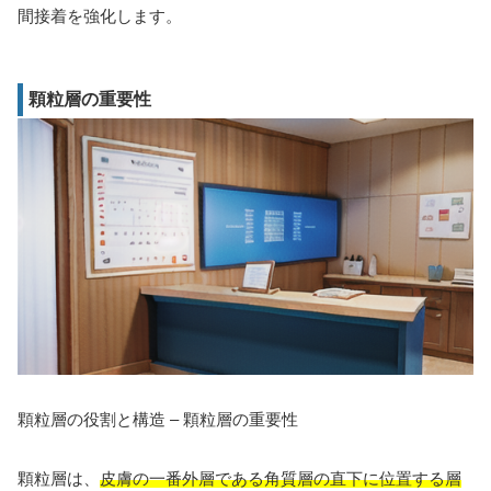
間接着を強化します。
顆粒層の重要性
顆粒層の役割と構造 – 顆粒層の重要性
顆粒層は、
皮膚の一番外層である角質層の直下に位置する層