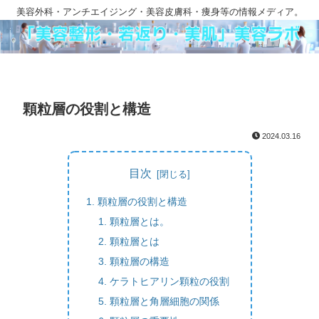
美容外科・アンチエイジング・美容皮膚科・痩身等の情報メディア。
顆粒層の役割と構造
2024.03.16
目次
顆粒層の役割と構造
顆粒層とは。
顆粒層とは
顆粒層の構造
ケラトヒアリン顆粒の役割
顆粒層と角層細胞の関係