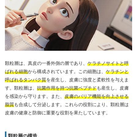
顆粒層は、真皮の一番外側の層であり、
ケラチノサイトと呼
ばれる細胞
から構成されています。この細胞は、
ケラチンと
呼ばれるタンパク質
を産生し、皮膚に強度と柔軟性を与えま
す。顆粒層は、
抗菌作用を持つ抗菌ペプチド
も産生し、皮膚
を感染から守ります。また、
皮膚のバリア機能を向上させる
脂質
も合成して分泌します。これらの役割により、顆粒層は
皮膚の健康と防御に重要な役割を果たしています。
顆粒層の構造