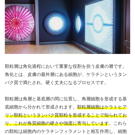
顆粒層は角化過程において重要な役割を担う皮膚の層です。
角化とは、皮膚の最外層にある細胞が、ケラチンというタン
パク質で満たされ、硬く丈夫になるプロセスです。
顆粒層は角層と基底層の間に位置し、角層細胞を形成する基
底細胞から分かれて形成されます。
顆粒層細胞はケラトヒア
リン顆粒というタンパク質顆粒を形成することで知られてお
り、これが角質細胞の硬さや強度に寄与しています
。これら
の顆粒は細胞内のケラチンフィラメントと相互作用し、細胞