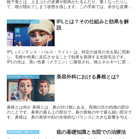
瞼下垂とは、上まぶたの皮膚や筋肉がたるんだり、重くなったりし
て、瞳が隠れてしまう状態を指します。この手術では、余分な皮膚や
筋肉を取り除き、まぶたを適切な位置に引き上げ、瞳をより大きく美
しく見せます。
IPLとは？その仕組みと効果を解
美容皮膚科に関すること
説
IPL（インテンス・パルス・ライト）は、特定の波長の光を肌に照射
し、毛根や色素に反応させることで効果を発揮する光脱毛法です。
IPLの光は、黒い色素（メラニン）に吸収され、熱エネルギーに変換
されます。この熱エネルギーが毛根や色素細胞にダメージを与え、毛
の成長や色素沈着を抑えたり、除去したりします。IPLは、レーザー
美容外科における鼻根とは?
脱毛に比べて波長が広く、肌への負担が少なくなっています。そのた
美容皮膚科に関すること
め、広い範囲の脱毛や、肌の弱い方にも適しています。
鼻根とは何か 鼻根とは、鼻の付け根にある、両側の目の内側の部分
のことです。鼻骨の最も上の部分で、鼻の骨格の中で最も細い部分で
す。鼻根は、鼻の形状や顔の全体的なバランスに大きな影響を与えま
す。鼻根が低いと、鼻がぺしゃんこに見え、顔のバランスが崩れるこ
とがあります。逆に、鼻根が高いと、鼻筋が通り、顔にメリハリが出
痣の基礎知識と当院での治療法
ます。
美容皮膚科に関すること