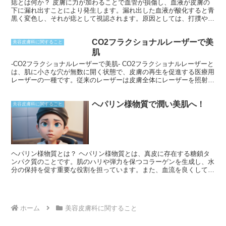
痣とは何か？ 皮膚に力が加わることで血管が損傷し、血液が皮膚の
下に漏れ出すことにより発生します。漏れ出した血液が酸化すると青
黒く変色し、それが痣として視認されます。原因としては、打撲や衝
突、圧迫などが挙げられます。通常、軽度の痣は時間が経つにつれて
自然に消失しますが、重度の痣や治りにくい痣の場合は医療機関を受
CO2フラクショナルレーザーで美
診することが推奨されます。
美容皮膚科に関すること
肌
-CO2フラクショナルレーザーで美肌- CO2フラクショナルレーザーと
は、肌に小さな穴が無数に開く状態で、皮膚の再生を促進する医療用
レーザーの一種です。従来のレーザーは皮膚全体にレーザーを照射し
ていましたが、フラクショナルレーザーは皮膚の一部だけに照射する
ため、周辺組織へのダメージを減少させながら、真皮層まで効果的に
ヘパリン様物質で潤い美肌へ！
熱を伝えることができます。この結果、真皮層のコラーゲンやエラス
美容皮膚科に関すること
チンなどのタンパク質の生成が活性化され、肌の弾力性やハリが向上
します。
ヘパリン様物質とは？ ヘパリン様物質とは、真皮に存在する糖鎖タ
ンパク質のことです。肌のハリや弾力を保つコラーゲンを生成し、水
分の保持を促す重要な役割を担っています。また、血流を良くして炎
症を抑制し、シミやシワの改善に効果的です。年齢とともにヘパリン
様物質は減少するため、外から補うことで肌の潤いと美しさを保つこ
とができます。
ホーム
美容皮膚科に関すること