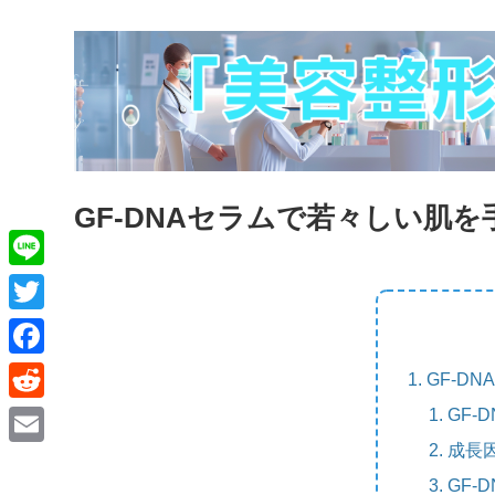
GF-DNAセラムで若々しい肌
L
i
T
n
w
F
GF-D
e
i
a
GF-
R
t
c
e
成長
E
t
e
d
GF-