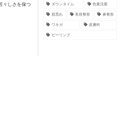
若々しさを保つ
ダウンタイム
色素沈着
肌荒れ
美容整形
鼻整形
ワキガ
皮膚科
ピーリング