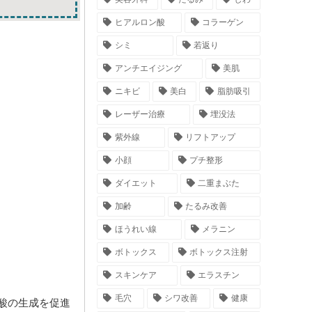
ヒアルロン酸
コラーゲン
シミ
若返り
アンチエイジング
美肌
ニキビ
美白
脂肪吸引
レーザー治療
埋没法
紫外線
リフトアップ
小顔
プチ整形
ダイエット
二重まぶた
加齢
たるみ改善
ほうれい線
メラニン
ボトックス
ボトックス注射
スキンケア
エラスチン
毛穴
シワ改善
健康
酸の生成を促進