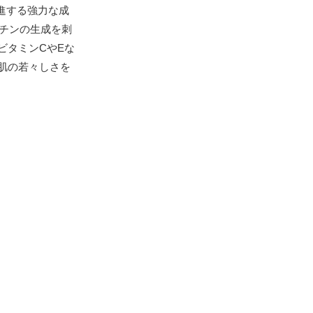
進する強力な成
スチンの生成を刺
ビタミンCやEな
肌の若々しさを