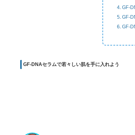
m
e
b
d
GF-
a
r
o
i
GF-
i
o
t
GF-
l
k
GF-DNAセラムで若々しい肌を手に入れよう