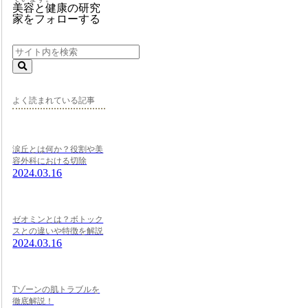
美容と健康の研究
家をフォローする
よく読まれている記事
涙丘とは何か？役割や美
容外科における切除
2024.03.16
ゼオミンとは？ボトック
スとの違いや特徴を解説
2024.03.16
Tゾーンの肌トラブルを
徹底解説！