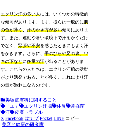
エクリン汗の多い人
には、いくつかの特徴的
な傾向があります。まず、彼らは一般的に
肌
の色が薄く
、
汗のかき方が多い
傾向にありま
す。また、運動や暑い環境下で汗をかくだけ
でなく、
緊張や不安
を感じたときにもよく汗
をかきます。さらに、
手のひらや足の裏、ワ
キの下など
に
多量の汗
が出ることがありま
す。これらの人たちは、エクリン汗腺の活動
がより活発であることが多く、これにより汗
の量が過剰になるのです。
美容皮膚科に関すること
「エ」
エクリン汗腺
体臭
常在菌
汗
皮膚トラブル
X
Facebook
はてブ
Pocket
LINE
コピー
美容と健康の研究家