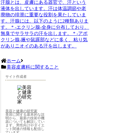
汗腺とは、皮膚にある器官で、汗という
液体を出しています。汗は体温調節や老
廃物の排泄に重要な役割を果たしていま
す。汗腺には、以下のように2種類ありま
す。 * -エクリン腺-全身に分布しており、
無臭でサラサラの汗を出します。 * -アポ
クリン腺-腋や鼠蹊部などに多く、粘り気
がありニオイのある汗を出します。
ホーム
美容皮膚科に関すること
サイト作成者
美容と健康の研究家
美容に関する基本的な説
明から、最新の技術や機
器についても解説してい
ます。男性向けやダイエ
ット関連の情報も配信し
ています。