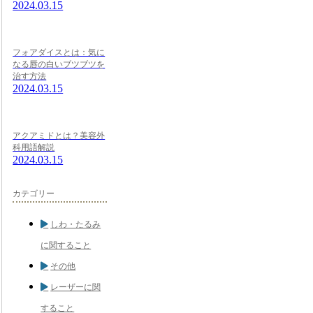
2024.03.15
フォアダイスとは：気に
なる唇の白いブツブツを
治す方法
2024.03.15
アクアミドとは？美容外
科用語解説
2024.03.15
カテゴリー
しわ・たるみ
に関すること
その他
レーザーに関
すること