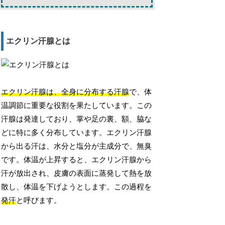
エクリン汗腺とは
エクリン汗腺は、全身に分布する汗腺
で、体
温調節に重要な役割を果たしています。この
汗腺は発達しており、掌や足の裏、額、脇な
どに特に多く分布しています。エクリン汗腺
から出る汗は、水分と塩分が主成分で、無臭
です。体温が上昇すると、エクリン汗腺から
汗が放出され、皮膚の表面に蒸発して熱を放
散し、体温を下げようとします。この過程を
発汗
と呼びます。