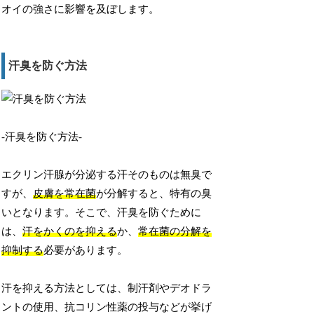
オイの強さに影響を及ぼします。
汗臭を防ぐ方法
-汗臭を防ぐ方法-
エクリン汗腺が分泌する汗そのものは無臭で
すが、
皮膚を常在菌
が分解すると、特有の臭
いとなります。そこで、汗臭を防ぐために
は、
汗をかくのを抑える
か、
常在菌の分解を
抑制する
必要があります。
汗を抑える方法としては、制汗剤やデオドラ
ントの使用、抗コリン性薬の投与などが挙げ