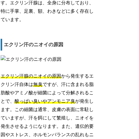
す。エクリン汗腺は、全身に分布しており、
特に手掌、足裏、額、わきなどに多く存在し
ています。
エクリン汗のニオイの原因
エクリン汗腺のニオイの原因
から発生するエ
クリン汗自体は
無臭
ですが、汗に含まれる脂
肪酸やアミノ酸が細菌によって分解されるこ
とで、
酸っぱい臭いやアンモニア臭
が発生し
ます。この細菌は通常、皮膚の表面に常駐し
ていますが、汗を餌にして繁殖し、ニオイを
発生させるようになります。また、遺伝的要
因やストレス、ホルモンバランスの乱れもニ