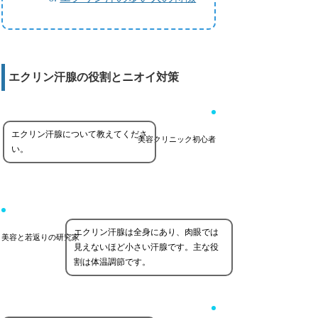
エクリン汗腺の役割とニオイ対策
エクリン汗腺について教えてくださ
美容クリニック初心者
い。
エクリン汗腺は全身にあり、肉眼では
美容と若返りの研究家
見えないほど小さい汗腺です。主な役
割は体温調節です。