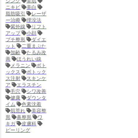
ジング
美肌
ニキビ
美白
脂肪吸引
レーザ
ー治療
埋没法
紫外線
リフト
アップ
小顔
プチ整形
ダイエ
ット
二重まぶた
加齢
たるみ改
善
ほうれい線
メラニン
ボト
ックス
ボトック
ス注射
スキンケ
ア
エラスチン
毛穴
シワ改善
健康
ダウンタ
イム
色素沈着
肌荒れ
美容整
形
鼻整形
ワ
キガ
皮膚科
ピーリング