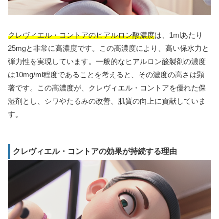
クレヴィエル・コントアのヒアルロン酸濃度
は、1mlあたり
25mgと非常に高濃度です。この高濃度により、高い保水力と
弾力性を実現しています。一般的なヒアルロン酸製剤の濃度
は10mg/ml程度であることを考えると、その濃度の高さは顕
著です。この高濃度が、クレヴィエル・コントアを優れた保
湿剤とし、シワやたるみの改善、肌質の向上に貢献していま
す。
クレヴィエル・コントアの効果が持続する理由