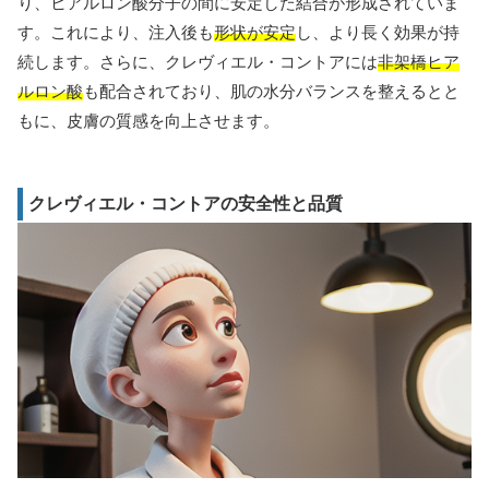
り、ヒアルロン酸分子の間に安定した結合が形成されていま
す。これにより、注入後も
形状が安定
し、より長く効果が持
続します。さらに、クレヴィエル・コントアには
非架橋ヒア
ルロン酸
も配合されており、肌の水分バランスを整えるとと
もに、皮膚の質感を向上させます。
クレヴィエル・コントアの安全性と品質