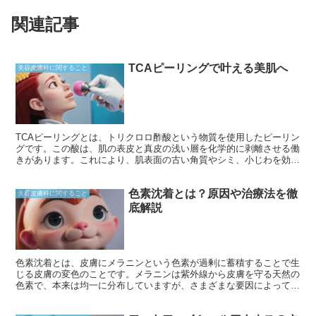
関連記事
TCAピーリングで叶える美肌へ
美容皮膚科に関すること
TCAピーリングとは、トリクロロ酢酸という物質を使用したピーリン
グです。この酸は、肌の表皮と真皮の浅い層を化学的に剥離させる働
きがあります。これにより、肌表面の古い角質やシミ、小じわを効果
的に除去することができ、肌のターンオーバーを促進し、コラーゲン
生成を促します。また、ニキビやニキビ痕にも有効とされています。
色素沈着とは？原因や治療法を徹
TCAピーリングには、異なる濃度の溶液が使用され、肌の状態や目的
美容皮膚科に関すること
によって適切な濃度を選択されます。
底解説
色素沈着とは、皮膚にメラニンという色素が過剰に蓄積することで生
じる皮膚の変色のことです。メラニンは紫外線から皮膚を守る天然の
色素で、本来は均一に分布していますが、さまざまな要因によって過
剰に生成され、色素斑やシミの形で現れます。色素沈着は、日焼け、
炎症、ホルモンバランスの乱れなどが原因で起こることがあります。