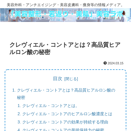
美容外科・アンチエイジング・美容皮膚科・痩身等の情報メディア。
クレヴィエル・コントアとは？高品質ヒア
ルロン酸の秘密
2024.03.15
目次
クレヴィエル・コントアとは？高品質ヒアルロン酸の
秘密
クレヴィエル・コントアとは。
クレヴィエル・コントアのヒアルロン酸濃度とは
クレヴィエル・コントアの効果が持続する理由
クレヴィエル・コントアの形状保持力の秘密