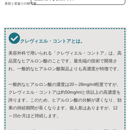
美容と若返りの研究家
クレヴィエル・コントアとは。
美容外科で用いられる「クレヴィエル・コントア」は、高
品質なヒアルロン酸のことです。最先端の技術で開発さ
れ、一般的なヒアルロン酸製品よりも高濃度が特徴です。
一般的なヒアルロン酸の濃度は20～28mg/ml程度ですが、
クレヴィエル・コントアは約50mg/mlと倍以上の高濃度を
誇ります。このため、ヒアルロン酸の分解が遅くなり、効
果の持続期間が長くなります。個人差はありますが、12
～15か月ほど持続します。