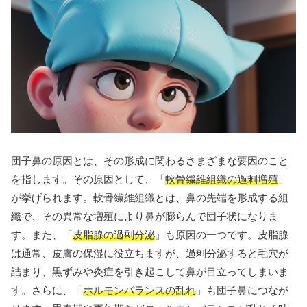
団子鼻の原因とは、その形成に関わるさまざまな要因のこと
を指します。その原因として、「
軟骨繊維組織の過剰増殖
」
が挙げられます。軟骨繊維組織とは、鼻の先端を形成する組
織で、その異常な増殖により鼻が膨らんで団子状になりま
す。また、「
皮脂腺の過剰分泌
」も原因の一つです。皮脂腺
は通常、皮膚の保湿に役立ちますが、過剰分泌すると毛穴が
詰まり、黒ずみや炎症を引き起こして鼻が目立ってしまいま
す。さらに、「
ホルモンバランスの乱れ
」も団子鼻につなが