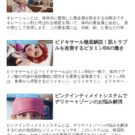
キレーションとは、身体内に蓄積した重金属を除去する治療法です。
キレーション剤と呼ばれる物質を用いて、体内の重金属と結合し、尿
や便として排泄します。この重金属には、水銀、鉛、ヒ素などの有害
物質が含まれており、キレーションはこれらの物質が引き起こす健康
被害を防ぐことが期待できます。
ピドキサール徹底解説！肌トラブ
美容皮膚科に関すること
ルを改善するビタミンB6の働き
ピドキサールとは？ピドキサールはビタミンB6の一種で、体内でア
ミノ酸の代謝や免疫機能に関与する重要な栄養素です。ビタミンB6
は、食事から摂取するピリドキシン、ピリドキサミン、ピドキサール
から体内で合成されます。とりわけピドキサールは、最も活性が高い
形となっており、食品に加工して添加されることが多い形態です。こ
ピンクインティメイトシステムで
のため、サプリメントなどではピドキサールが使用されることが一般
美容皮膚科に関すること
的です。
デリケートゾーンのお悩み解消
ピンクインティメイトシステムとは、デリケートゾーンの悩みを解決
するための包括的なソリューションです。このシステムは、保湿剤、
クレンザー、セラムの3つの主要製品で構成されています。これら