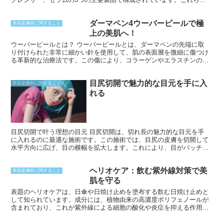
は、デリケートゾーンの肌を落ち着かせ、保護し、バランスを整える
ように特別に配合されています。ピンクインティメイトシステムは、
ダーマペン4ウーバーピールで極
女性特有の肌の悩みを抱える方々に、安全で効果的な解決策を提供し
美容皮膚科に関すること
ます。
上の美肌へ！
ウーバーピールとは？ ウーバーピールとは、ダーマペンの先端に取
り付けられた非常に細かい針を使用して、肌の表面層を微細に傷つけ
る革新的な治療法です。この傷により、コラーゲンやエラスチンの産
生が促され、肌のハリや弾力性が向上します。また、傷ついた細胞が
再生することで、ニキビ跡や小じわ、色素沈着などの肌トラブルの改
目尻切開で魅力的な目元を手に入
善にも効果を発揮します。
美容皮膚科に関すること
れる
目尻切開で叶う理想の目元 目尻切開は、切れ長の魅力的な目元を手
に入れるのに最適な施術です。この施術では、目尻の皮膚を切開して
水平方向に広げ、目の横幅を拡大します。これにより、目がパッチリ
と大きく見え、横顔の印象もシャープになります。 さらに、目尻切
開は垂れ目やつり目を改善する効果も期待できます。目尻の皮膚を引
ヘリオケア：飲む紫外線対策で美
き上げることで、目が自然な位置に調整され、バランスの取れた美し
美容皮膚科に関すること
い目元が実現します。また、切開する範囲を調節することで、自然な
肌を守る
仕上がりから大胆な変身まで幅広い要望に対応可能です。
表題のヘリオケアは、日傘や日焼け止めを塗布する飲む日焼け止めと
して知られています。成分には、植物由来の高濃度ポリフェノールが
含まれており、これが紫外線による細胞の酸化や炎症を抑える作用を
担っています。これにより、飲むことで肌を紫外線から守り、美肌を