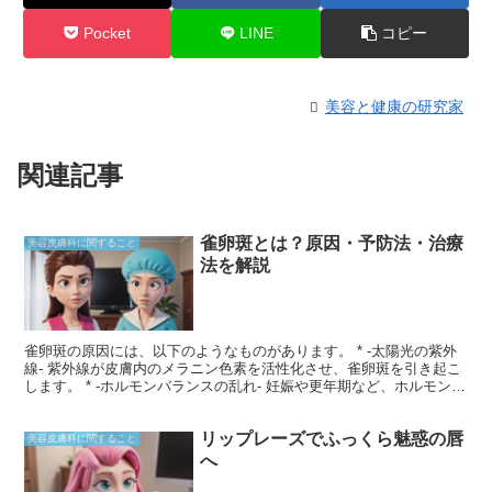
Pocket
LINE
コピー
美容と健康の研究家
関連記事
雀卵斑とは？原因・予防法・治療
美容皮膚科に関すること
法を解説
雀卵斑の原因には、以下のようなものがあります。 * -太陽光の紫外
線- 紫外線が皮膚内のメラニン色素を活性化させ、雀卵斑を引き起こ
します。 * -ホルモンバランスの乱れ- 妊娠や更年期など、ホルモンバ
ランスが乱れると、メラニンが過剰に産生されやすくなります。 * -
摩擦- 肌をこすったり、かいたりすると、刺激によってメラニンが産
リップレーズでふっくら魅惑の唇
生されます。 * -遺伝- 雀卵斑は遺伝的な要因も関係しており、家族に
美容皮膚科に関すること
雀卵斑がある人は発生しやすい傾向があります。 * -加齢- 年齢を重ね
へ
ると、皮膚のターンオーバーが遅くなり、メラニンが蓄積しやすくな
ります。