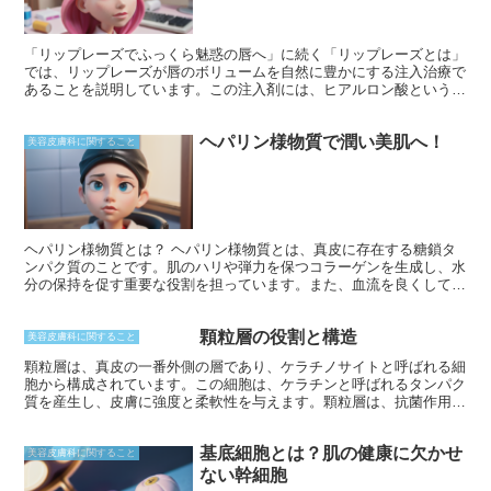
「リップレーズでふっくら魅惑の唇へ」に続く「リップレーズとは」
では、リップレーズが唇のボリュームを自然に豊かにする注入治療で
あることを説明しています。この注入剤には、ヒアルロン酸という体
内に元々存在する成分が含まれており、唇に注入されると水分を保持
し、ふっくらしたボリューム感を与えます。リップレーズは、メスを
ヘパリン様物質で潤い美肌へ！
使用しないためダウンタイムがほとんどなく、手軽に唇の印象を変え
美容皮膚科に関すること
られることも特徴です。
ヘパリン様物質とは？ ヘパリン様物質とは、真皮に存在する糖鎖タ
ンパク質のことです。肌のハリや弾力を保つコラーゲンを生成し、水
分の保持を促す重要な役割を担っています。また、血流を良くして炎
症を抑制し、シミやシワの改善に効果的です。年齢とともにヘパリン
様物質は減少するため、外から補うことで肌の潤いと美しさを保つこ
顆粒層の役割と構造
とができます。
美容皮膚科に関すること
顆粒層は、真皮の一番外側の層であり、ケラチノサイトと呼ばれる細
胞から構成されています。この細胞は、ケラチンと呼ばれるタンパク
質を産生し、皮膚に強度と柔軟性を与えます。顆粒層は、抗菌作用を
持つ抗菌ペプチドも産生し、皮膚を感染から守ります。また、皮膚の
バリア機能を向上させる脂質も合成して分泌します。これらの役割に
基底細胞とは？肌の健康に欠かせ
より、顆粒層は皮膚の健康と防御に重要な役割を果たしています。
美容皮膚科に関すること
ない幹細胞