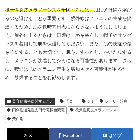
後天性真皮メラノーシスを予防するには、
肌に紫外線を浴び
るのを避けることが重要です。紫外線はメラニンの生成を促
進するため、肌を長時間日光にさらさないようにしましょ
う。屋外に出るときは、日焼け止めを塗布し、帽子やサング
ラスを着用して肌を保護してください。また、肌の炎症や傷
を予防することも大切です。肌をこすったり、かいたりする
と、メラニンが沈着してシミになる可能性があります。さら
に、喫煙は肌のメラニン産生を増加させる可能性があるた
め、禁煙することをお勧めします。
美容皮膚科に関すること
「コ」
シミ
レーザー治療
両側性遅発性太田母斑様色素斑
後天性真皮メラノーシス
美白剤
X
Facebook
はてブ