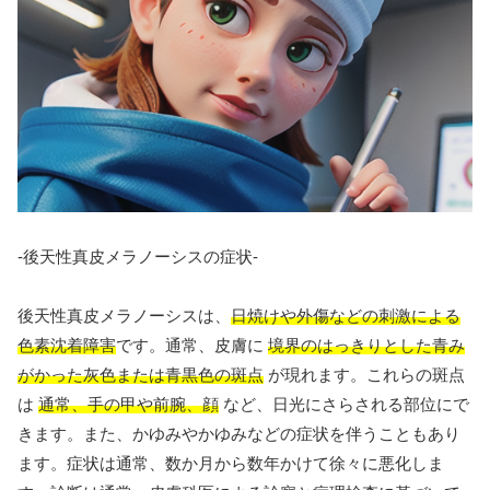
-後天性真皮メラノーシスの症状-
後天性真皮メラノーシスは、
日焼けや外傷などの刺激による
色素沈着障害
です。通常、皮膚に
境界のはっきりとした青み
がかった灰色または青黒色の斑点
が現れます。これらの斑点
は
通常、手の甲や前腕、顔
など、日光にさらされる部位にで
きます。また、かゆみやかゆみなどの症状を伴うこともあり
ます。症状は通常、数か月から数年かけて徐々に悪化しま