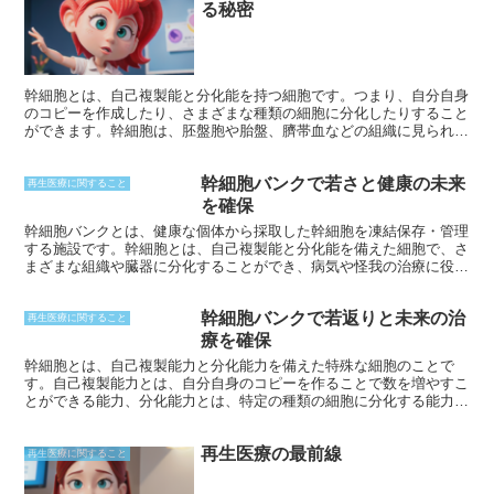
る秘密
幹細胞とは、自己複製能と分化能を持つ細胞です。つまり、自分自身
のコピーを作成したり、さまざまな種類の細胞に分化したりすること
ができます。幹細胞は、胚盤胞や胎盤、臍帯血などの組織に見られま
す。胚性幹細胞は全能性があり、あらゆる種類の組織に分化できま
す。一方、成人幹細胞は多能性があり、限られた種類の組織に分化で
幹細胞バンクで若さと健康の未来
きます。幹細胞は、臓器の修復や再生医療への応用が期待されていま
再生医療に関すること
す。
を確保
幹細胞バンクとは、健康な個体から採取した幹細胞を凍結保存・管理
する施設です。幹細胞とは、自己複製能と分化能を備えた細胞で、さ
まざまな組織や臓器に分化することができ、病気や怪我の治療に役立
てることができます。幹細胞バンクは、将来の治療オプションを確保
し、若さと健康を維持するための貴重なリソースとなっています。
幹細胞バンクで若返りと未来の治
再生医療に関すること
療を確保
幹細胞とは、自己複製能力と分化能力を備えた特殊な細胞のことで
す。自己複製能力とは、自分自身のコピーを作ることで数を増やすこ
とができる能力、分化能力とは、特定の種類の細胞に分化する能力を
指します。幹細胞は、発生初期の胚の中に見出され、体のさまざまな
組織や臓器に分化して形成されます。
再生医療の最前線
再生医療に関すること