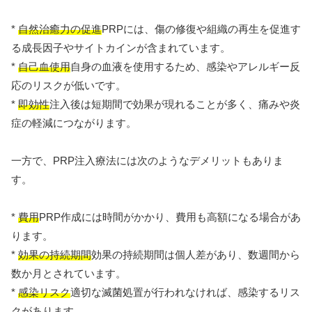
*
自然治癒力の促進
PRPには、傷の修復や組織の再生を促進す
る成長因子やサイトカインが含まれています。
*
自己血使用
自身の血液を使用するため、感染やアレルギー反
応のリスクが低いです。
*
即効性
注入後は短期間で効果が現れることが多く、痛みや炎
症の軽減につながります。
一方で、PRP注入療法には次のようなデメリットもありま
す。
*
費用
PRP作成には時間がかかり、費用も高額になる場合があ
ります。
*
効果の持続期間
効果の持続期間は個人差があり、数週間から
数か月とされています。
*
感染リスク
適切な滅菌処置が行われなければ、感染するリス
クがあります。