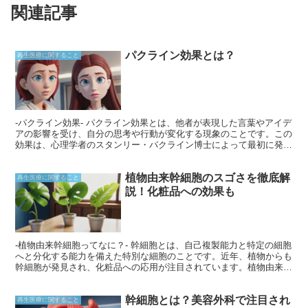
関連記事
パクライン効果とは？
再生医療に関すること
-パクライン効果- パクライン効果とは、他者が表現した言葉やアイデ
アの影響を受け、自分の思考や行動が変化する現象のことです。この
効果は、心理学者のスタンリー・パクライン博士によって最初に発見
され、彼の名前にちなんで名付けられました。パクライン氏は、この
効果が、特定のシグナルや刺激が、人に特定の思考や行動を誘発する
植物由来幹細胞のスゴさを徹底解
ことを示しました。
再生医療に関すること
説！化粧品への効果も
-植物由来幹細胞ってなに？- 幹細胞とは、自己複製能力と特定の細胞
へと分化する能力を備えた特別な細胞のことです。近年、植物からも
幹細胞が発見され、化粧品への応用が注目されています。植物由来幹
細胞は、通常、植物の根や茎、葉などの成長点と呼ばれる部分から採
取されます。これらの幹細胞は、植物の組織を再生し、成長を促進す
幹細胞とは？美容外科で注目され
る能力を持っています。
再生医療に関すること