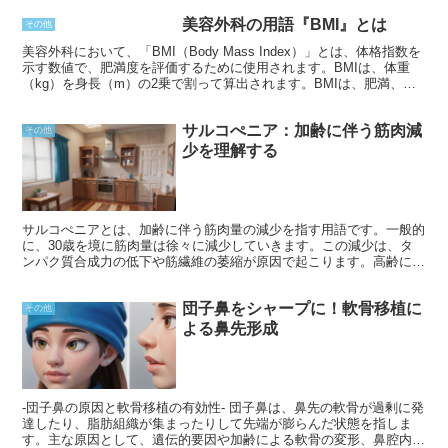
美容外科の用語『BMI』とは
その他
美容外科において、「BMI（Body Mass Index）」とは、体格指数を
示す数値で、肥満度を評価するために使用されます。BMIは、体重
（kg）を身長（m）の2乗で割って算出されます。BMIは、肥満、過
体重、正常体重、低体重の4つのカテゴリーに分類されます。一般的
に、BMIが25以上は過体重、30以上は肥満とされています。BMIは、
サルコぺニア：加齢に伴う筋肉減
美容外科手術の適格性を判断する際に、患者さんの健康状態を評価す
その他
るために使用されます。
少を理解する
サルコぺニアとは、加齢に伴う筋肉量の減少を指す用語です。一般的
に、30歳を境に筋肉量は徐々に減少していきます。この減少は、タ
ンパク質合成力の低下や筋繊維の萎縮が原因で起こります。高齢にな
ると、軽度の運動量でも筋肉を維持することが難しくなり、筋力の低
下やバランスの悪化につながります。また、サルコぺニアは転倒や骨
団子鼻をシャープに！軟骨移植に
折のリスクを高め、介護が必要になる可能性も高まります。
その他
よる鼻先形成
-団子鼻の原因と軟骨移植の有効性- 団子鼻は、鼻先の軟骨が過剰に発
達したり、脂肪組織が集まったりして先端が膨らんだ状態を指しま
す。主な原因として、遺伝的要因や加齢による軟骨の変形、鼻腔内の