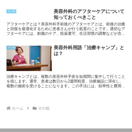
炎症、外傷などが挙げられます。 団子鼻をシャープにするために
は、軟骨移植が有効な治療法として注目されています。軟骨移植と
美容外科のアフターケアについて
は、耳や肋骨などの部位から軟骨を採取し、鼻先に移植して先端を形
その他
成する手術です。移植された軟骨は鼻先の土台となり、長期間安定し
知っておくべきこと
た形状を維持します。さらに、採取した部位の軟骨は鼻の組織と親和
アフターケアとは？美容外科手術後のアフターケアとは、術後の治癒
性が高く、異物反応や感染のリスクが低いため、安全性の高い治療法
と回復を最適化するために患者さんが行う処置のことです。適切なア
とされています。
フターケアには、創傷のケア、投薬遵守、生活習慣の調整などが含ま
れます。アフターケアを適切に行うことで、合併症のリスクを減ら
し、希望する結果を最大限に引き出すことができます。
美容外科用語「治療キャンプ」と
その他
は？
治療キャンプとは、複数の美容外科手術を短期間に集中して行うこと
を指します。通常、患者は数日から2週間程度、治療施設に滞在し、
複数の施術を受けることになります。この手法には、効率性と費用対
効果というメリットがあります。
ホーム
その他