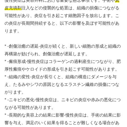
慢性炎症は美容外科における重要な懸念事項です。手術や
真
皮充填剤
注入などの侵襲的な処置は、組織の損傷につながる
可能性があり、炎症を引き起こす細胞因子を放出します。こ
の炎症が長期間持続すると、以下の影響を及ぼす可能性があ
ります。
* -創傷治癒の遅延-炎症が続くと、新しい細胞の形成と組織の
再構築が妨げられ、創傷治癒が遅延します。
* -瘢痕形成-慢性炎症はコラーゲンの過剰産生につながり、肥
厚性瘢痕やケロイドの形成を引き起こす可能性があります。
* -組織の変性-炎症が長引くと、組織の構造にダメージを与
え、たるみやシワの原因となるエラスチン繊維の損傷につな
がります。
* -ニキビの悪化-慢性炎症は、ニキビの炎症や赤みの悪化につ
ながる可能性があります。
* -長期的な美容上の結果に影響-慢性炎症は、手術の結果に影
響を与え、満足のいく結果を得ることが難しくなる場合があ