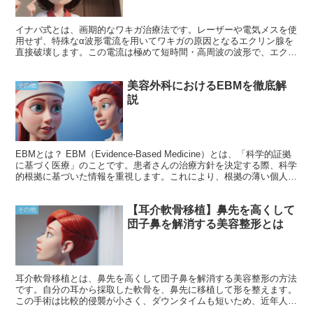
イナバ式とは、画期的なワキガ治療法です。レーザーや電気メスを使
用せず、特殊なα波形電流を用いてワキガの原因となるエクリン腺を
直接破壊します。この電流は極めて短時間・高周波の波形で、エクリ
ン腺の周囲組織には影響を与えません。そのため、皮膚表面はほとん
ど傷つかず、治療後のダウンタイムも短く済むのが特徴です。
美容外科におけるEBMを徹底解
その他
説
EBMとは？ EBM（Evidence-Based Medicine）とは、「科学的証拠
に基づく医療」のことです。患者さんの治療方針を決定する際、科学
的根拠に基づいた情報を重視します。これにより、根拠の薄い個人的
な経験や習慣などによる偏った選択を避けることができます。EBM
は、医療の意思決定プロセスに客観性と透明性をもたらし、効果的か
【耳介軟骨移植】鼻先を高くして
つ安全な治療へのアクセスを向上させます。
その他
団子鼻を解消する美容整形とは
耳介軟骨移植とは、鼻先を高くして団子鼻を解消する美容整形の方法
です。自分の耳から採取した軟骨を、鼻先に移植して形を整えます。
この手術は比較的侵襲が小さく、ダウンタイムも短いため、近年人気
が高まっています。 耳介軟骨は、鼻先の形を整えるのに適していま