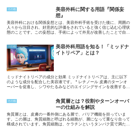
す。耳介軟骨は弾力性と柔軟性があるため、鼻先に自然なラインを作
美容外科に関する用語『関係妄
ることができます。また、耳介軟骨は鼻の組織と相性が良いため、拒
その他
絶反応が起こりにくいというメリットがあります。
想』
美容外科における関係妄想とは、美容外科手術を受けた後に、周囲の
人々から注目され、好意的な評価をされていると強く信じ込む心理状
態のことです。この妄想は、手術によって外見が改善したことで自尊
心が向上し、他人からの認識が肯定的に変化したと誤認していること
が原因だと考えられています。関係妄想は、現実的根拠のない思い込
美容外科用語を知る！「ミッドナ
みであり、周囲の人々との関係を歪めてしまう可能性があります。
その他
イトリペア」とは？
ミッドナイトリペアの成分と効果 ミッドナイトリペアは、主に以下
のような成分を配合した美容液です。 * レチノール 皮膚のターンオ
ーバーを促進し、シワやたるみなどのエイジングサインを改善する。
* グリコール酸 古い角質を除去し、肌のくすみやごわつきを改善す
る。 * ビタミンC誘導体 抗酸化作用があり、肌の炎症を抑え、ハリと
角質層とは？役割やターンオーバ
弾力性を保つ。 これら成分の働きにより、ミッドナイトリペアは、
その他
肌のターンオーバーを促進し、古い角質を除去することで、肌のくす
ーの仕組みを解説
みやごわつきを改善します。さらに、エイジングサインを軽減し、抗
角質層とは、皮膚の一番外側にある層で、バリア機能を担っていま
酸化作用で肌の炎症を抑え、ハリと弾力性を保ちます。
す。この層は、角質細胞と呼ばれる細胞が、層になって重なり合って
構成されています。角質細胞は、ケラチンというタンパク質で満たさ
れており、水分や異物の侵入を防ぐ役割を果たしています。