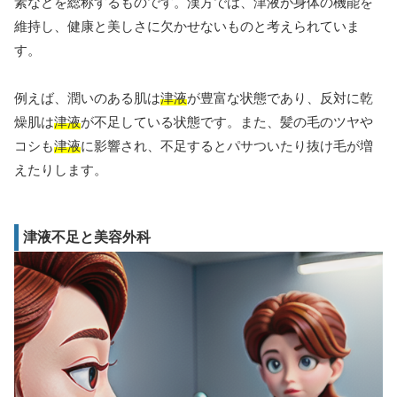
素などを総称するものです。漢方では、津液が身体の機能を
維持し、健康と美しさに欠かせないものと考えられていま
す。
例えば、潤いのある肌は
津液
が豊富な状態であり、反対に乾
燥肌は
津液
が不足している状態です。また、髪の毛のツヤや
コシも
津液
に影響され、不足するとパサついたり抜け毛が増
えたりします。
津液不足と美容外科