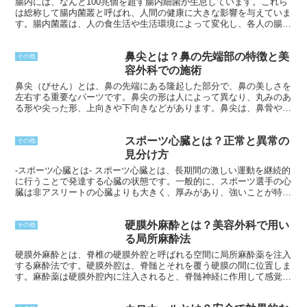
腸内には、なんと100兆個を超す腸内細菌が生息しています。これら
は総称して腸内菌叢と呼ばれ、人間の健康に大きな影響を与えていま
す。腸内菌叢は、人の食生活や生活環境によって変化し、各人の腸内
に独自の「腸内フローラ」を形成しています。この腸内フローラは、
消化や栄養吸収を助けたり、免疫機能を強化したりするなど、多様な
鼻尖とは？鼻の先端部の特徴と美
役割を担っています。
その他
容外科での施術
鼻尖（びせん）とは、鼻の先端にある隆起した部分で、鼻の美しさを
左右する重要なパーツです。鼻尖の形は人によって異なり、丸みのあ
る形や尖った形、上向きや下向きなどがあります。鼻尖は、鼻骨や鼻
軟骨といった軟部組織で構成されており、鼻を形作るうえで重要な役
割を果たしています。
スポーツ心臓とは？正常と異常の
その他
見分け方
-スポーツ心臓とは- スポーツ心臓とは、長期間の激しい運動を継続的
に行うことで発達する心臓の状態です。一般的に、スポーツ選手の心
臓は非アスリートの心臓よりも大きく、厚みがあり、強いことが特徴
です。これは、運動中の心臓への要求に対応して、心臓がより効率的
に血液を送り出せるようになるからです。 スポーツ心臓は正常な適
硬膜外麻酔とは？美容外科で用い
応であり、一般的に健康上のリスクはありません。しかし、一部のア
その他
スリートでは、過度なトレーニングや根本的な心臓疾患により、スポ
る局所麻酔法
ーツ心臓とは異なる異常が発生することがあります。これらの異常
硬膜外麻酔とは、脊椎の硬膜外腔と呼ばれる空間に局所麻酔薬を注入
は、心臓の構造や機能に影響を与える可能性があり、重大な健康上の
する麻酔法です。硬膜外腔は、脊髄とそれを覆う硬膜の間に位置しま
問題につながる可能性があります。
す。麻酔薬は硬膜外腔内に注入されると、脊髄神経に作用して感覚を
鈍らせ、痛みを遮断します。