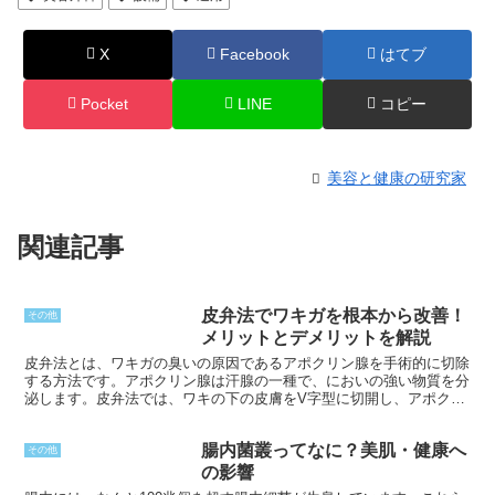
X
Facebook
はてブ
Pocket
LINE
コピー
美容と健康の研究家
関連記事
皮弁法でワキガを根本から改善！
その他
メリットとデメリットを解説
皮弁法とは、ワキガの臭いの原因であるアポクリン腺を手術的に切除
する方法です。アポクリン腺は汗腺の一種で、においの強い物質を分
泌します。皮弁法では、ワキの下の皮膚をV字型に切開し、アポクリ
ン腺を含んだ皮膚を切除します。切除した皮膚は周辺の皮膚で覆い、
傷口を縫合します。
腸内菌叢ってなに？美肌・健康へ
その他
の影響