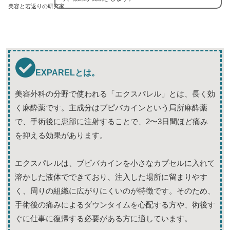
美容と若返りの研究家
EXPARELとは。
美容外科の分野で使われる「エクスパレル」とは、長く効
く麻酔薬です。主成分はブピバカインという局所麻酔薬
で、手術後に患部に注射することで、2〜3日間ほど痛み
を抑える効果があります。
エクスパレルは、ブピバカインを小さなカプセルに入れて
溶かした液体でできており、注入した場所に留まりやす
く、周りの組織に広がりにくいのが特徴です。そのため、
手術後の痛みによるダウンタイムを心配する方や、術後す
ぐに仕事に復帰する必要がある方に適しています。