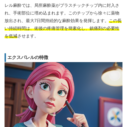
レル麻酔では、局所麻酔薬がプラスチックチップ内に封入さ
れ、手術部位に埋め込まれます。このチップから徐々に薬物
放出され、最大7日間持続的な麻酔効果を発揮します。
この長
い持続時間は、術後の疼痛管理を簡素化し、鎮痛剤の必要性
を低減
させます。
エクスパレルの特徴