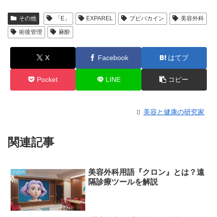
その他
「E」
EXPAREL
ブピバカイン
美容外科
術後管理
麻酔
X
Facebook
はてブ
Pocket
LINE
コピー
美容と健康の研究家
関連記事
美容外科用語『クロン』とは？遠
その他
隔診療ツールを解説