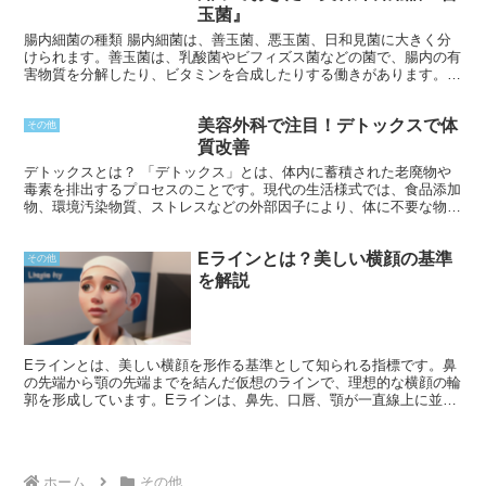
玉菌』
腸内細菌の種類 腸内細菌は、善玉菌、悪玉菌、日和見菌に大きく分
けられます。善玉菌は、乳酸菌やビフィズス菌などの菌で、腸内の有
害物質を分解したり、ビタミンを合成したりする働きがあります。悪
玉菌は、ウェルシュ菌やブドウ球菌などの菌で、毒素を産生したり、
腸に炎症を起こしたりする働きがあります。日和見菌は、善玉菌と悪
美容外科で注目！デトックスで体
玉菌のどちらの働きも持つ菌で、腸内の環境によってどちらの働きも
その他
発揮します。
質改善
デトックスとは？ 「デトックス」とは、体内に蓄積された老廃物や
毒素を排出するプロセスのことです。現代の生活様式では、食品添加
物、環境汚染物質、ストレスなどの外部因子により、体に不要な物質
が蓄積されやすくなっています。デトックスはこのような有害物質を
体外に排出して、健康状態を改善し、体質を強化することを目的とし
Eラインとは？美しい横顔の基準
ています。デトックスは、食事の改善、運動、サウナ、マッサージ、
その他
デトックスサプリメントの摂取など、さまざまな方法で行うことがで
を解説
きます。
Eラインとは、美しい横顔を形作る基準として知られる指標です。鼻
の先端から顎の先端までを結んだ仮想のラインで、理想的な横顔の輪
郭を形成しています。Eラインは、鼻先、口唇、顎が一直線上に並ぶ
ことが理想とされ、このラインから逸脱すると、バランスの悪い印象
を与えてしまいます。
ホーム
その他