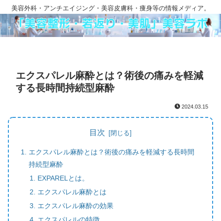
美容外科・アンチエイジング・美容皮膚科・痩身等の情報メディア。
エクスパレル麻酔とは？術後の痛みを軽減
する長時間持続型麻酔
2024.03.15
目次
エクスパレル麻酔とは？術後の痛みを軽減する長時間
持続型麻酔
EXPARELとは。
エクスパレル麻酔とは
エクスパレル麻酔の効果
エクスパレルの特徴