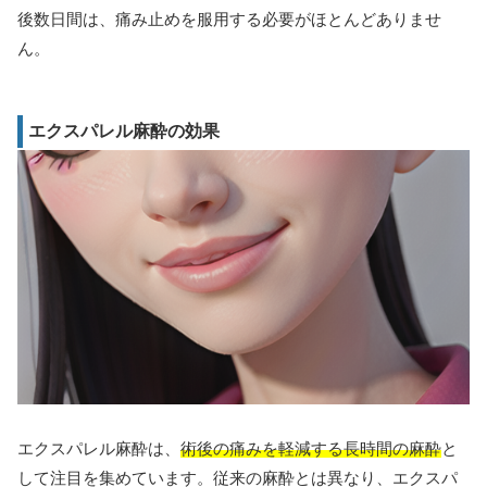
後数日間は、痛み止めを服用する必要がほとんどありませ
ん。
エクスパレル麻酔の効果
エクスパレル麻酔は、
術後の痛みを軽減する長時間の麻酔
と
して注目を集めています。従来の麻酔とは異なり、エクスパ