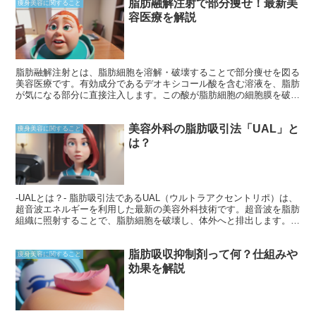
脂肪融解注射で部分痩せ！最新美
痩身美容に関すること
容医療を解説
脂肪融解注射とは、脂肪細胞を溶解・破壊することで部分痩せを図る
美容医療です。有効成分であるデオキシコール酸を含む溶液を、脂肪
が気になる部分に直接注入します。この酸が脂肪細胞の細胞膜を破壊
し、脂肪をグリセロールと脂肪酸に分解します。分解された脂肪酸は
血液中に放出され、最終的に肝臓で代謝されます。脂肪融解注射はメ
美容外科の脂肪吸引法「UAL」と
スを使用しないため、傷跡が残らずダウンタイムもほとんどありませ
痩身美容に関すること
ん。
は？
-UALとは？- 脂肪吸引法であるUAL（ウルトラアクセントリポ）は、
超音波エネルギーを利用した最新の美容外科技術です。超音波を脂肪
組織に照射することで、脂肪細胞を破壊し、体外へと排出します。従
来の脂肪吸引法と異なり、メスを使わない非侵襲的な手法で、痛みも
ほとんどありません。
脂肪吸収抑制剤って何？仕組みや
痩身美容に関すること
効果を解説