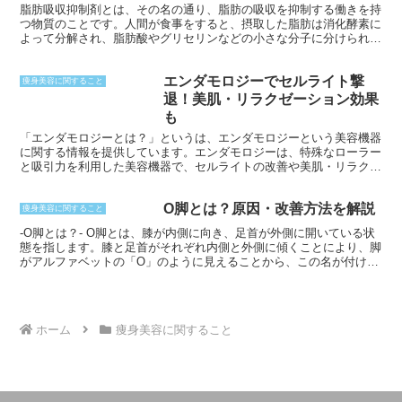
脂肪吸収抑制剤とは、その名の通り、脂肪の吸収を抑制する働きを持
つ物質のことです。人間が食事をすると、摂取した脂肪は消化酵素に
よって分解され、脂肪酸やグリセリンなどの小さな分子に分けられま
す。これらの分子は、腸壁から血流に取り込まれることで体内に吸収
されます。しかし、脂肪吸収抑制剤は、脂肪の分解を阻害したり、腸
エンダモロジーでセルライト撃
壁への吸収をブロックしたりすることで、脂肪の吸収を抑制します。
痩身美容に関すること
退！美肌・リラクゼーション効果
も
「エンダモロジーとは？」というは、エンダモロジーという美容機器
に関する情報を提供しています。エンダモロジーは、特殊なローラー
と吸引力を利用した美容機器で、セルライトの改善や美肌・リラクゼ
ーション効果が期待できます。この技術は、医療分野でのリンパ浮腫
の治療から派生したもので、現在はエステティックサロンなどで広く
O脚とは？原因・改善方法を解説
用いられています。
痩身美容に関すること
-O脚とは？- O脚とは、膝が内側に向き、足首が外側に開いている状
態を指します。膝と足首がそれぞれ内側と外側に傾くことにより、脚
がアルファベットの「O」のように見えることから、この名が付けら
れました。見た目の問題だけでなく、膝や股関節への負担が増す、正
しく歩行できないなどの機能的な問題を引き起こす可能性がありま
す。また、O脚は生まれつきや体質的な原因だけでなく、生活習慣も
大きく影響します。
ホーム
痩身美容に関すること