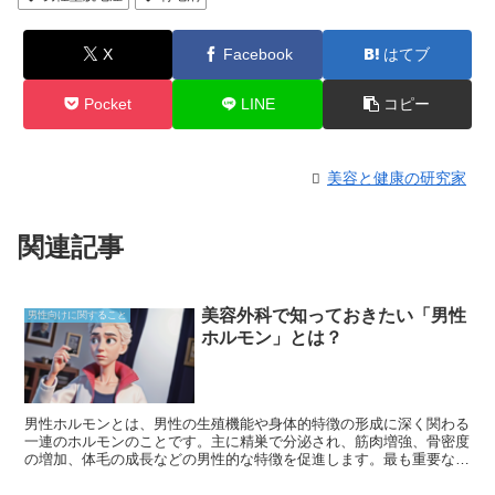
X
Facebook
はてブ
Pocket
LINE
コピー
美容と健康の研究家
関連記事
美容外科で知っておきたい「男性
男性向けに関すること
ホルモン」とは？
男性ホルモンとは、男性の生殖機能や身体的特徴の形成に深く関わる
一連のホルモンのことです。主に精巣で分泌され、筋肉増強、骨密度
の増加、体毛の成長などの男性的な特徴を促進します。最も重要な男
性ホルモンはテストステロンで、成長、筋力、性欲など、男性の全体
的な健康と幸福に不可欠な役割を果たしています。