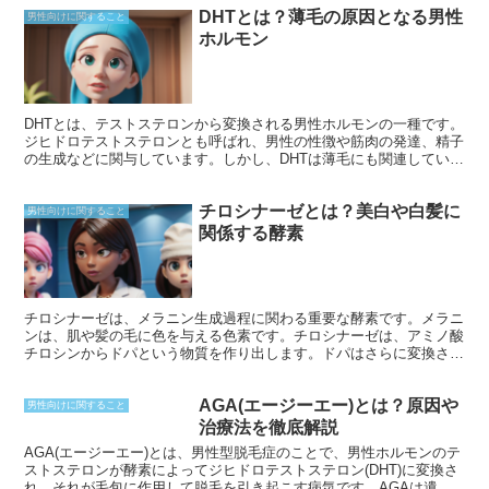
DHTとは？薄毛の原因となる男性
男性向けに関すること
ホルモン
DHTとは、テストステロンから変換される男性ホルモンの一種です。
ジヒドロテストステロンとも呼ばれ、男性の性徴や筋肉の発達、精子
の生成などに関与しています。しかし、DHTは薄毛にも関連していま
す。
チロシナーゼとは？美白や白髪に
男性向けに関すること
関係する酵素
チロシナーゼは、メラニン生成過程に関わる重要な酵素です。メラニ
ンは、肌や髪の毛に色を与える色素です。チロシナーゼは、アミノ酸
チロシンからドパという物質を作り出します。ドパはさらに変換さ
れ、最終的には褐色または黒色のメラニンになります。 チロシナー
ゼは、メラノサイトと呼ばれる細胞でのみ生成されます。メラノサイ
AGA(エージーエー)とは？原因や
トは、肌の基底層と毛包の周囲に位置しています。チロシナーゼの活
男性向けに関すること
性は、紫外線やホルモンなど、さまざまな要因によって制御されてい
治療法を徹底解説
ます。紫外線が肌に当たると、チロシナーゼの産生が増加し、メラニ
AGA(エージーエー)とは、男性型脱毛症のことで、男性ホルモンのテ
ン生成が促進されます。これにより、日焼けが起こります。
ストステロンが酵素によってジヒドロテストステロン(DHT)に変換さ
れ、それが毛包に作用して脱毛を引き起こす病気です。AGAは遺伝