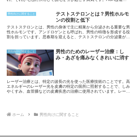
的な要因が強く、父親や兄弟にAGAの人がいると発症リスクが高く
なります。
テストステロンとは？男性ホルモ
男性向けに関すること
ンの役割と低下
テストステロンとは、男性の身体で主に精巣から分泌される重要な男
性ホルモンです。アンドロゲンとも呼ばれ、男性の特徴を形成する役
割を担っています。思春期を迎えると、テストステロンの分泌量が大
幅に増加し、筋肉の増強、骨格の成長、体毛の生えそろうなど、男性
特有の変化を引き起こします。さらに、テストステロンは男性の生殖
男性のためのレーザー治療：し
機能や性欲にも重要な働きをしています。
男性向けに関すること
み・あざを痛みなくきれいに消す
レーザー治療とは、特定の波長の光を使った医療技術のことです。高
エネルギーのレーザー光を皮膚の特定の箇所に照射することで、しみ
やくすみ、血管腫などの皮膚疾患の治療に使用されています。レーザ
ー光は、メラニン色素やヘモグロビンなどの特定の物質に吸収される
と、その周りに熱が発生します。この熱により、色素組織や血管が破
壊され、次第に体外に排出されていきます。
ホーム
男性向けに関すること