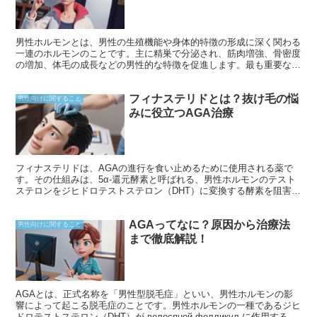
男性ホルモンとは、男性の生殖機能や身体的特徴の形成に深く関わる
一連のホルモンのことです。主に精巣で分泌され、筋肉増強、骨密度
の増加、体毛の成長などの男性的な特徴を促進します。最も重要な男
性ホルモンはテストステロンで、成長、筋力、性欲など、男性の全体
的な健康と幸福に不可欠な役割を果たしています。
フィナステリドとは？抜け毛の悩
男性向けに関すること
みに役立つAGA治療
フィナステリドは、AGAの進行を食い止めるために使用される薬で
す。その仕組みは、5α-還元酵素と呼ばれる、男性ホルモンのテスト
ステロンをジヒドロテストステロン（DHT）に変換する酵素を阻害す
ることです。DHTは、AGAの主な原因物質であり、毛包を縮小さ
せ、抜け毛を引き起こします。フィナステリドが5α-還元酵素を阻害
AGAってなに？原因から治療法
することで、DHTの生成が抑えられ、毛包の縮小が防がれて抜け毛を
男性向けに関すること
減らすことができます。
まで徹底解説！
AGAとは、正式名称を「男性型脱毛症」といい、男性ホルモンの影
響によって起こる脱毛症のことです。男性ホルモンの一種であるジヒ
ドロテストステロン（DHT）が волосяной фолликул に作用するこ