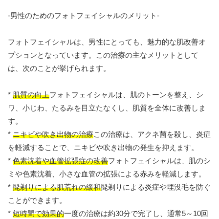
-男性のためのフォトフェイシャルのメリット-
フォトフェイシャルは、男性にとっても、魅力的な肌改善オ
プションとなっています。この治療の主なメリットとして
は、次のことが挙げられます。
*
肌質の向上
フォトフェイシャルは、肌のトーンを整え、シ
ワ、小じわ、たるみを目立たなくし、肌質を全体に改善しま
す。
*
ニキビや吹き出物の治療
この治療は、アクネ菌を殺し、炎症
を軽減することで、ニキビや吹き出物の発生を抑えます。
*
色素沈着や血管拡張症の改善
フォトフェイシャルは、肌のシ
ミや色素沈着、小さな血管の拡張による赤みを軽減します。
*
髭剃りによる肌荒れの緩和
髭剃りによる炎症や埋没毛を防ぐ
ことができます。
*
短時間で効果的
一度の治療は約30分で完了し、通常5～10回