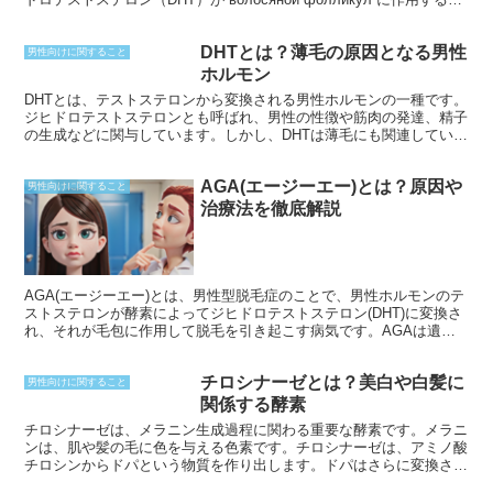
とで起こります。このDHTが волосяной фолликул に蓄積すると、
通常より髪の毛の成長サイクルが短くなり、やがて髪の毛が細く短く
DHTとは？薄毛の原因となる男性
なってしまいます。これが進行すると、最終的には発毛が停止し、脱
男性向けに関すること
毛症へとつながります。AGAは遺伝的な要因が強く、父親や祖父な
ホルモン
どにAGAの人がいる場合、発症する可能性が高くなります。
DHTとは、テストステロンから変換される男性ホルモンの一種です。
ジヒドロテストステロンとも呼ばれ、男性の性徴や筋肉の発達、精子
の生成などに関与しています。しかし、DHTは薄毛にも関連していま
す。
AGA(エージーエー)とは？原因や
男性向けに関すること
治療法を徹底解説
AGA(エージーエー)とは、男性型脱毛症のことで、男性ホルモンのテ
ストステロンが酵素によってジヒドロテストステロン(DHT)に変換さ
れ、それが毛包に作用して脱毛を引き起こす病気です。AGAは遺伝
的な要因が強く、父親や兄弟にAGAの人がいると発症リスクが高く
なります。
チロシナーゼとは？美白や白髪に
男性向けに関すること
関係する酵素
チロシナーゼは、メラニン生成過程に関わる重要な酵素です。メラニ
ンは、肌や髪の毛に色を与える色素です。チロシナーゼは、アミノ酸
チロシンからドパという物質を作り出します。ドパはさらに変換さ
れ、最終的には褐色または黒色のメラニンになります。 チロシナー