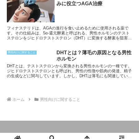
みに役立つAGA治療
フィナステリドは、AGAの進行を食い止めるために使用される薬で
す。その仕組みは、5α-還元酵素と呼ばれる、男性ホルモンのテスト
ステロンをジヒドロテストステロン（DHT）に変換する酵素を阻害す
ることです。DHTは、AGAの主な原因物質であり、毛包を縮小さ
せ、抜け毛を引き起こします。フィナステリドが5α-還元酵素を阻害
DHTとは？薄毛の原因となる男性
することで、DHTの生成が抑えられ、毛包の縮小が防がれて抜け毛を
男性向けに関すること
減らすことができます。
ホルモン
DHTとは、テストステロンから変換される男性ホルモンの一種です。
ジヒドロテストステロンとも呼ばれ、男性の性徴や筋肉の発達、精子
の生成などに関与しています。しかし、DHTは薄毛にも関連していま
す。
ホーム
男性向けに関すること