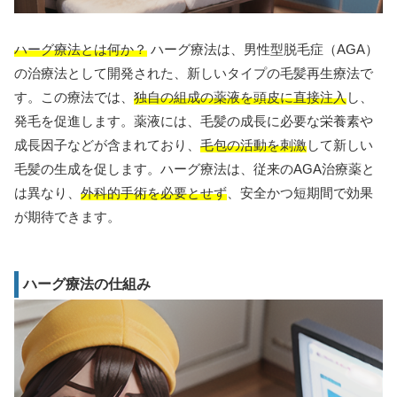
ハーグ療法とは何か？
ハーグ療法は、男性型脱毛症（AGA）
の治療法として開発された、新しいタイプの毛髪再生療法で
す。この療法では、
独自の組成の薬液を頭皮に直接注入
し、
発毛を促進します。薬液には、毛髪の成長に必要な栄養素や
成長因子などが含まれており、
毛包の活動を刺激
して新しい
毛髪の生成を促します。ハーグ療法は、従来のAGA治療薬と
は異なり、
外科的手術を必要とせず
、安全かつ短期間で効果
が期待できます。
ハーグ療法の仕組み