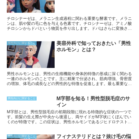
個人差がありますが、通常は1～2週間程度で落ち着きます。
チロシナーゼは、メラニン生成過程に関わる重要な酵素です。メラニ
ンは、肌や髪の毛に色を与える色素です。チロシナーゼは、アミノ酸
チロシンからドパという物質を作り出します。ドパはさらに変換さ
れ、最終的には褐色または黒色のメラニンになります。 チロシナー
ゼは、メラノサイトと呼ばれる細胞でのみ生成されます。メラノサイ
美容外科で知っておきたい「男性
トは、肌の基底層と毛包の周囲に位置しています。チロシナーゼの活
男性向けに関すること
性は、紫外線やホルモンなど、さまざまな要因によって制御されてい
ホルモン」とは？
ます。紫外線が肌に当たると、チロシナーゼの産生が増加し、メラニ
ン生成が促進されます。これにより、日焼けが起こります。
男性ホルモンとは、男性の生殖機能や身体的特徴の形成に深く関わる
一連のホルモンのことです。主に精巣で分泌され、筋肉増強、骨密度
の増加、体毛の成長などの男性的な特徴を促進します。最も重要な男
性ホルモンはテストステロンで、成長、筋力、性欲など、男性の全体
的な健康と幸福に不可欠な役割を果たしています。
M字部を知る！男性型脱毛症のサ
男性向けに関すること
イン
M字部とは、男性型脱毛症の初期段階に現れる特徴的な症状の一つで
す。前髪の生え際が中央から後退し、両サイドがM字状にくぼんでい
くのが特徴です。この症状は、男性ホルモンであるジヒドロテストス
テロン（DHT）の過剰によって毛髪の成長サイクルが乱れることで引
き起こされます。M字部は、男性型脱毛症の進行度を判断する重要な
フィナステリドとは？抜け毛の悩
指標であり、早い段階で対策をとることが大切です。
男性向けに関すること