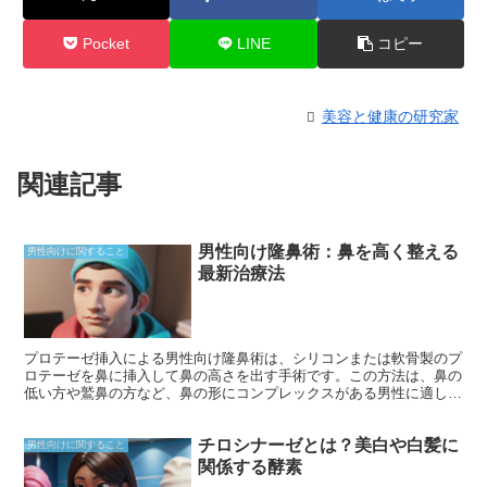
Pocket
LINE
コピー
美容と健康の研究家
関連記事
男性向け隆鼻術：鼻を高く整える
男性向けに関すること
最新治療法
プロテーゼ挿入による男性向け隆鼻術は、シリコンまたは軟骨製のプ
ロテーゼを鼻に挿入して鼻の高さを出す手術です。この方法は、鼻の
低い方や鷲鼻の方など、鼻の形にコンプレックスがある男性に適して
います。プロテーゼの材質は、シリコンと軟骨の2種類が主に使用さ
れています。シリコンは弾力性があり、鼻の自然な曲線に沿わせるこ
チロシナーゼとは？美白や白髪に
とができ、軟骨は鼻に馴染みやすいという特徴があります。手術時間
男性向けに関すること
は約1～2時間で、局所麻酔で行われます。プロテーゼは鼻柱の下や
関係する酵素
鼻の横の内側に切開を加えて挿入されます。手術後の腫れや内出血は