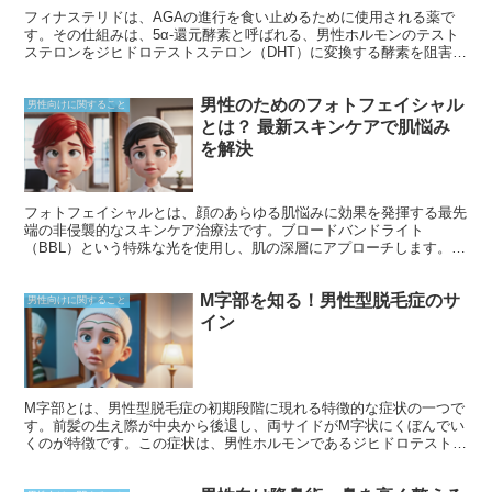
フィナステリドは、AGAの進行を食い止めるために使用される薬で
す。その仕組みは、5α-還元酵素と呼ばれる、男性ホルモンのテスト
ステロンをジヒドロテストステロン（DHT）に変換する酵素を阻害す
ることです。DHTは、AGAの主な原因物質であり、毛包を縮小さ
せ、抜け毛を引き起こします。フィナステリドが5α-還元酵素を阻害
男性のためのフォトフェイシャル
することで、DHTの生成が抑えられ、毛包の縮小が防がれて抜け毛を
男性向けに関すること
減らすことができます。
とは？ 最新スキンケアで肌悩み
を解決
フォトフェイシャルとは、顔のあらゆる肌悩みに効果を発揮する最先
端の非侵襲的なスキンケア治療法です。ブロードバンドライト
（BBL）という特殊な光を使用し、肌の深層にアプローチします。こ
の光は色素沈着や赤ら顔などの肌の欠点をターゲットにし、コラーゲ
ンの生成を促進して肌のハリと弾力を向上させます。フォトフェイシ
M字部を知る！男性型脱毛症のサ
ャルは、年齢を重ねた肌の若返りや、ニキビや酒さなどさまざまな肌
男性向けに関すること
の悩みの改善にも効果的です。
イン
M字部とは、男性型脱毛症の初期段階に現れる特徴的な症状の一つで
す。前髪の生え際が中央から後退し、両サイドがM字状にくぼんでい
くのが特徴です。この症状は、男性ホルモンであるジヒドロテストス
テロン（DHT）の過剰によって毛髪の成長サイクルが乱れることで引
き起こされます。M字部は、男性型脱毛症の進行度を判断する重要な