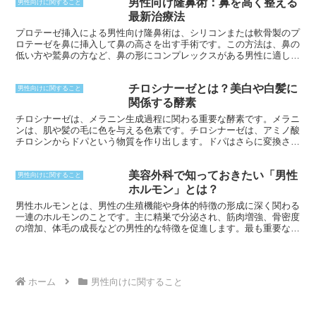
男性向け隆鼻術：鼻を高く整える
指標であり、早い段階で対策をとることが大切です。
男性向けに関すること
最新治療法
プロテーゼ挿入による男性向け隆鼻術は、シリコンまたは軟骨製のプ
ロテーゼを鼻に挿入して鼻の高さを出す手術です。この方法は、鼻の
低い方や鷲鼻の方など、鼻の形にコンプレックスがある男性に適して
います。プロテーゼの材質は、シリコンと軟骨の2種類が主に使用さ
れています。シリコンは弾力性があり、鼻の自然な曲線に沿わせるこ
チロシナーゼとは？美白や白髪に
とができ、軟骨は鼻に馴染みやすいという特徴があります。手術時間
男性向けに関すること
は約1～2時間で、局所麻酔で行われます。プロテーゼは鼻柱の下や
関係する酵素
鼻の横の内側に切開を加えて挿入されます。手術後の腫れや内出血は
チロシナーゼは、メラニン生成過程に関わる重要な酵素です。メラニ
個人差がありますが、通常は1～2週間程度で落ち着きます。
ンは、肌や髪の毛に色を与える色素です。チロシナーゼは、アミノ酸
チロシンからドパという物質を作り出します。ドパはさらに変換さ
れ、最終的には褐色または黒色のメラニンになります。 チロシナー
ゼは、メラノサイトと呼ばれる細胞でのみ生成されます。メラノサイ
美容外科で知っておきたい「男性
トは、肌の基底層と毛包の周囲に位置しています。チロシナーゼの活
男性向けに関すること
性は、紫外線やホルモンなど、さまざまな要因によって制御されてい
ホルモン」とは？
ます。紫外線が肌に当たると、チロシナーゼの産生が増加し、メラニ
男性ホルモンとは、男性の生殖機能や身体的特徴の形成に深く関わる
ン生成が促進されます。これにより、日焼けが起こります。
一連のホルモンのことです。主に精巣で分泌され、筋肉増強、骨密度
の増加、体毛の成長などの男性的な特徴を促進します。最も重要な男
性ホルモンはテストステロンで、成長、筋力、性欲など、男性の全体
的な健康と幸福に不可欠な役割を果たしています。
ホーム
男性向けに関すること