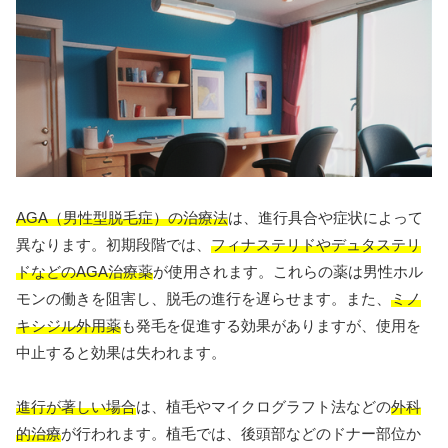
AGA（男性型脱毛症）の治療法
は、進行具合や症状によって
異なります。初期段階では、
フィナステリドやデュタステリ
ドなどのAGA治療薬
が使用されます。これらの薬は男性ホル
モンの働きを阻害し、脱毛の進行を遅らせます。また、
ミノ
キシジル外用薬
も発毛を促進する効果がありますが、使用を
中止すると効果は失われます。
進行が著しい場合
は、植毛やマイクログラフト法などの
外科
的治療
が行われます。植毛では、後頭部などのドナー部位か