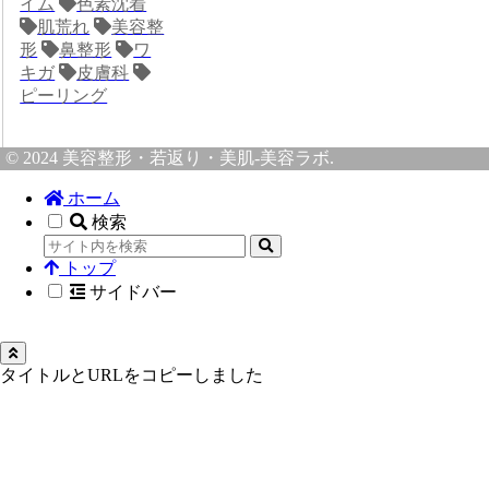
イム
色素沈着
肌荒れ
美容整
形
鼻整形
ワ
キガ
皮膚科
ピーリング
© 2024 美容整形・若返り・美肌-美容ラボ.
ホーム
検索
トップ
サイドバー
タイトルとURLをコピーしました