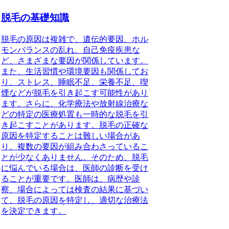
脱毛の基礎知識
脱毛の原因は複雑で、遺伝的要因、ホル
モンバランスの乱れ、自己免疫疾患な
ど、さまざまな要因が関係しています。
また、生活習慣や環境要因も関係してお
り、ストレス、睡眠不足、栄養不足、喫
煙などが脱毛を引き起こす可能性があり
ます。さらに、化学療法や放射線治療な
どの特定の医療処置も一時的な脱毛を引
き起こすことがあります。脱毛の正確な
原因を特定することは難しい場合があ
り、複数の要因が組み合わさっているこ
とが少なくありません。そのため、脱毛
に悩んでいる場合は、医師の診断を受け
ることが重要です。医師は、病歴や診
察、場合によっては検査の結果に基づい
て、脱毛の原因を特定し、適切な治療法
を決定できます。