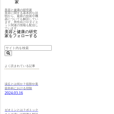
美容と健康の研究家
美容に関する基本的な説
明から、最新の技術や機
器についても解説してい
ます。男性向けやダイエ
ット関連の情報も配信し
ています。
美容と健康の研究
家をフォローする
よく読まれている記事
涙丘とは何か？役割や美
容外科における切除
2024.03.16
ゼオミンとは？ボトック