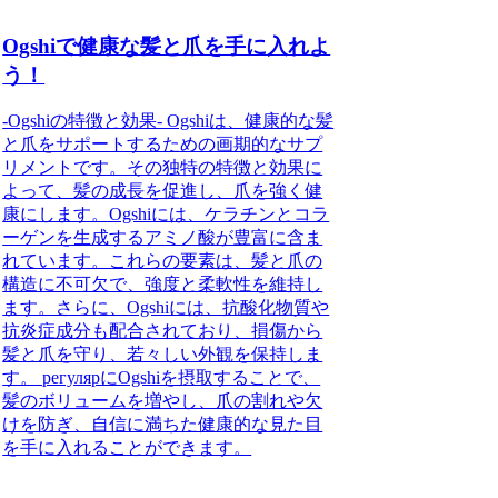
Ogshiで健康な髪と爪を手に入れよ
う！
-Ogshiの特徴と効果- Ogshiは、健康的な髪
と爪をサポートするための画期的なサプ
リメントです。その独特の特徴と効果に
よって、髪の成長を促進し、爪を強く健
康にします。Ogshiには、ケラチンとコラ
ーゲンを生成するアミノ酸が豊富に含ま
れています。これらの要素は、髪と爪の
構造に不可欠で、強度と柔軟性を維持し
ます。さらに、Ogshiには、抗酸化物質や
抗炎症成分も配合されており、損傷から
髪と爪を守り、若々しい外観を保持しま
す。 регулярにOgshiを摂取することで、
髪のボリュームを増やし、爪の割れや欠
けを防ぎ、自信に満ちた健康的な見た目
を手に入れることができます。