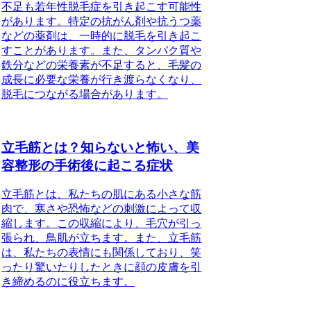
不足も若年性脱毛症を引き起こす可能性
があります。特定の抗がん剤や抗うつ薬
などの薬剤は、一時的に脱毛を引き起こ
すことがあります。また、タンパク質や
鉄分などの栄養素が不足すると、毛髪の
成長に必要な栄養が行き渡らなくなり、
脱毛につながる場合があります。
立毛筋とは？知らないと怖い、美
容整形の手術後に起こる症状
立毛筋とは、私たちの肌にある小さな筋
肉で、寒さや恐怖などの刺激によって収
縮します。この収縮により、毛穴が引っ
張られ、鳥肌が立ちます。また、立毛筋
は、私たちの表情にも関係しており、笑
ったり驚いたりしたときに顔の皮膚を引
き締めるのに役立ちます。