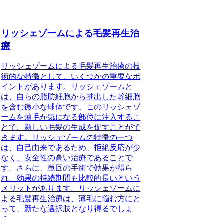
リッシェゾームによる毛髪再生治
療
リッシェゾームによる毛髪再生治療の技
術的な特徴として、いくつかの重要なポ
イントがあります。リッシェゾームと
は、自らの脂肪細胞から抽出した幹細胞
を含む微小な球体です。このリッシェゾ
ームを薄毛が気になる部位に注入するこ
とで、新しい毛髪の生成を促すことがで
きます。リッシェゾームの特徴の一つ
は、自己由来であるため、拒絶反応が少
なく、安全性の高い治療であることで
す。さらに、単回の手術で効果が得ら
れ、効果の持続期間も比較的長いという
メリットがあります。リッシェゾームに
よる毛髪再生治療は、薄毛に悩む方にと
って、新たな選択肢となり得るでしょ