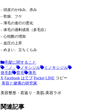
– 頭皮のかゆみ、赤み
– 乾燥、フケ
– 薄毛の進行の悪化
– 体毛の過剰成長（多毛症）
– 心拍数の増加
– 血圧の上昇
– めまい、立ちくらみ
毛髪に関すること
「ノ」
ノキシジル
ミノキシジル
発毛剤
育毛
薄毛
X
Facebook
はてブ
Pocket
LINE
コピー
美容と健康の研究家
美容整形・若返り・美肌-美容ラボ
関連記事