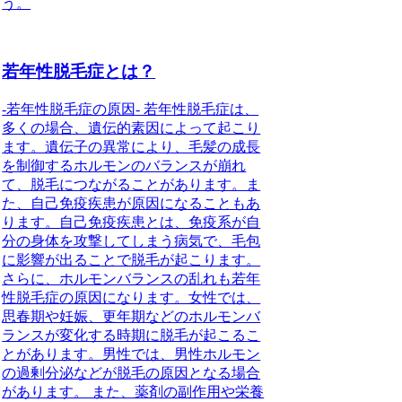
う。
若年性脱毛症とは？
-若年性脱毛症の原因- 若年性脱毛症は、
多くの場合、遺伝的素因によって起こり
ます。遺伝子の異常により、毛髪の成長
を制御するホルモンのバランスが崩れ
て、脱毛につながることがあります。ま
た、自己免疫疾患が原因になることもあ
ります。自己免疫疾患とは、免疫系が自
分の身体を攻撃してしまう病気で、毛包
に影響が出ることで脱毛が起こります。
さらに、ホルモンバランスの乱れも若年
性脱毛症の原因になります。女性では、
思春期や妊娠、更年期などのホルモンバ
ランスが変化する時期に脱毛が起こるこ
とがあります。男性では、男性ホルモン
の過剰分泌などが脱毛の原因となる場合
があります。 また、薬剤の副作用や栄養