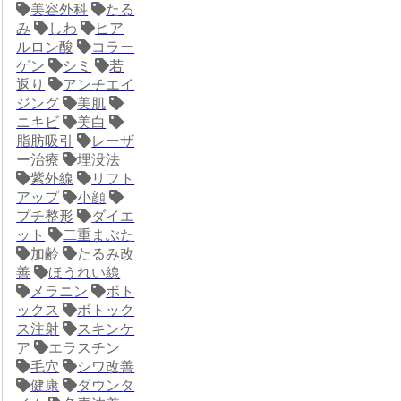
美容外科
たる
み
しわ
ヒア
ルロン酸
コラー
ゲン
シミ
若
返り
アンチエイ
ジング
美肌
ニキビ
美白
脂肪吸引
レーザ
ー治療
埋没法
紫外線
リフト
アップ
小顔
プチ整形
ダイエ
ット
二重まぶた
加齢
たるみ改
善
ほうれい線
メラニン
ボト
ックス
ボトック
ス注射
スキンケ
ア
エラスチン
毛穴
シワ改善
健康
ダウンタ