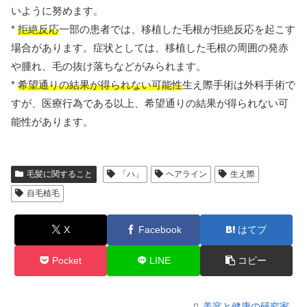
いように努めます。
*
拒絶反応
一部の患者では、移植した毛根が拒絶反応を起こす
場合があります。症状としては、移植した毛根の周囲の発赤
や腫れ、毛の抜け落ちなどがみられます。
*
希望通りの結果が得られない可能性
生え際手術は外科手術で
すが、医療行為である以上、希望通りの結果が得られない可
能性があります。
毛髪に関すること
「ハ」
ヘアライン
生え際
自毛植毛
X
Facebook
はてブ
Pocket
LINE
コピー
美容と健康の研究家