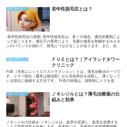
い段階です。
若年性脱毛症とは？
毛髪に関すること
-若年性脱毛症の原因- 若年性脱毛症は、多くの場合、遺伝的素因によ
って起こります。遺伝子の異常により、毛髪の成長を制御するホルモ
ンのバランスが崩れて、脱毛につながることがあります。また、自己
免疫疾患が原因になることもあります。自己免疫疾患とは、免疫系が
自分の身体を攻撃してしまう病気で、毛包に影響が出ることで脱毛が
ＦＵＥとは？｜アイランドタワー
起こります。 さらに、ホルモンバランスの乱れも若年性脱毛症の原
毛髪に関すること
因になります。女性では、思春期や妊娠、更年期などのホルモンバラ
クリニック
ンスが変化する時期に脱毛が起こることがあります。男性では、男性
FUE（毛包ユニットエクストラクション）とは、薄毛治療法の一つで
ホルモンの過剰分泌などが脱毛の原因となる場合があります。 ま
す。ドナー部位（通常は後頭部）から毛包単位を採取し、薄くなって
た、薬剤の副作用や栄養不足も若年性脱毛症を引き起こす可能性があ
いる部位に移植する方法です。 FUEの特徴は、採取時にメスを使用
ります。特定の抗がん剤や抗うつ薬などの薬剤は、一時的に脱毛を引
しないため、傷跡が目立ちにくいことです。標準的なFUEでは、マイ
き起こすことがあります。また、タンパク質や鉄分などの栄養素が不
クロパンチと呼ばれる小さな円形の器具を使用して毛包単位を採取し
足すると、毛髪の成長に必要な栄養が行き渡らなくなり、脱毛につな
ノキシジルとは？薄毛治療薬の仕
ます。このパンチは直径0.8mm〜1.0mmで、この大きさの小さな傷
毛髪に関すること
がる場合があります。
は通常、数週間でほとんど目立たなくなります。
組みと効果
ノキシジルの仕組み ノキシジルは、血管を拡張し、血流を改善する
ことで毛髪成長を促進します。具体的には、毛包内の血管周囲細胞