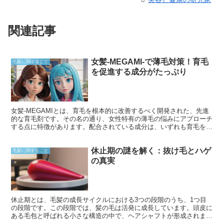
関連記事
女髪-MEGAMI-で薄毛対策！育毛
毛髪に関すること
を促進する成分がたっぷり
女髪-MEGAMIとは、育毛を根本的に改善するべく開発された、先進
的な育毛剤です。その名の通り、女性特有の薄毛の悩みにアプローチ
する点に特徴があります。配合されている成分は、いずれも育毛を促
進する有効性が科学的に認められたものばかりで、薄毛に悩む女性に
確かな結果をもたらします。
休止期の謎を解く：抜け毛とハゲ
毛髪に関すること
の真実
休止期とは、毛髪の成長サイクルにおける3つの段階のうち、1つ目
の段階です。この段階では、髪の毛は活発に成長しています。頭皮に
ある毛包と呼ばれる小さな構造の中で、ヘアシャフトが形成されま
す。休止期は、通常2～6年続き、毛髪の成長サイクルの中で最も長