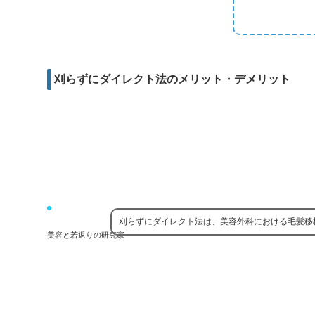
m
e
b
d
a
r
o
i
i
o
t
l
k
刈らずにダイレクト法のメリット・デメリット
刈らずにダイレクト法は、美容外科における毛髪移
美容と若返りの研究家