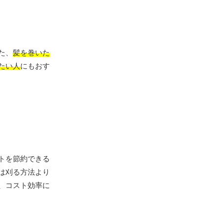
た、
髪を巻いた
たい人
にもおす
トを節約できる
は刈る方法より
、コスト効率に