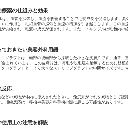
治療薬の仕組みと効果
ト）に作用し、毛細血管の拡張と血流の増加を引き起こします。この血
素が供給され、毛髪の成長が促されます。また、ノキシジルは毛包内の
しい毛髪の生成に寄与します。
っておきたい美容外科用語
が含まれています。この皮膚片は、薄毛や脱毛症を治療するために移植され
イクログラフトと、より大きなストリップグラフトの中間サイズです。
で1～2本の毛髪が含まれ、ストリップグラフトは幅数センチメートル
。
絶反応」
物などの異物が体内に導入されたときに、免疫系がそれを異物として認
す。拒絶反応は、移植や美容外科手術の際に起こる可能性があります。
や使用上の注意を解説