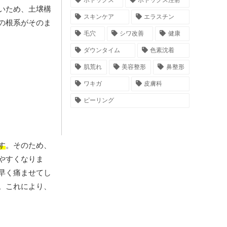
ボトックス
ボトックス注射
いため、土壌構
スキンケア
エラスチン
の根系がそのま
毛穴
シワ改善
健康
ダウンタイム
色素沈着
肌荒れ
美容整形
鼻整形
ワキガ
皮膚科
ピーリング
す
。そのため、
やすくなりま
早く痛ませてし
。これにより、