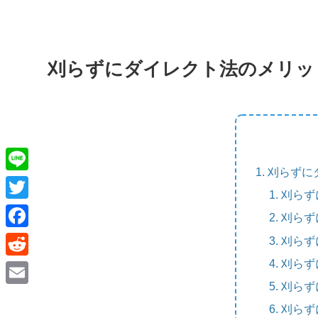
刈らずにダイレクト法のメリッ
刈らずに
L
刈らず
i
T
刈らず
n
w
F
刈らず
e
i
a
刈らず
R
t
c
刈らず
e
E
t
e
刈らず
d