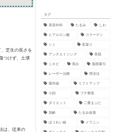
タグ
美容外科
たるみ
しわ
ヒアルロン酸
コラーゲン
シミ
若返り
て、芝生の長さを
アンチエイジング
美肌
傷つけず、土壌
ニキビ
美白
脂肪吸引
レーザー治療
埋没法
紫外線
リフトアップ
小顔
プチ整形
ダイエット
二重まぶた
加齢
たるみ改善
ほうれい線
メラニン
法は、従来の