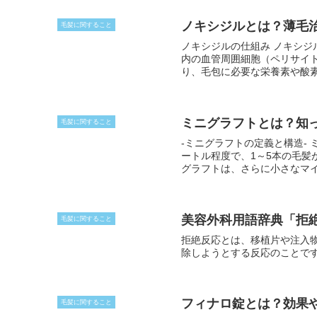
ノキシジルとは？薄毛
毛髪に関すること
ノキシジルの仕組み ノキシジルは、血管を拡張し、血流を改善することで毛髪成長を促進します。具体的には、毛包
内の血管周囲細胞（ペリサイ
り、毛包に必要な栄養素や酸
殖を促進する働きもあり、新
ミニグラフトとは？知
毛髪に関すること
-ミニグラフトの定義と構造- ミニグラフトは、頭部の後頭部から採取した小さな皮膚片です。通常、直径が数ミリメ
ートル程度で、1～5本の毛髪
グラフトは、さらに小さなマ
トは直径が1ミリメートル未満
で数十本の毛髪が含まれます
美容外科用語辞典「拒
毛髪に関すること
拒絶反応とは、移植片や注入
除しようとする反応のことで
フィナロ錠とは？効果
毛髪に関すること