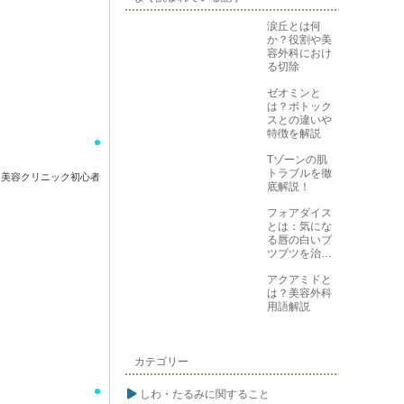
涙丘とは何
か？役割や美
容外科におけ
る切除
ゼオミンと
は？ボトック
スとの違いや
特徴を解説
Tゾーンの肌
トラブルを徹
美容クリニック初心者
底解説！
フォアダイス
とは：気にな
る唇の白いブ
ツブツを治す
方法
アクアミドと
は？美容外科
用語解説
カテゴリー
しわ・たるみに関すること