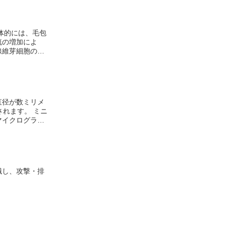
流の増加によ
線維芽細胞の増
ます。 ミニ
マイクログラフ
、長さ数インチ
識し、攻撃・排