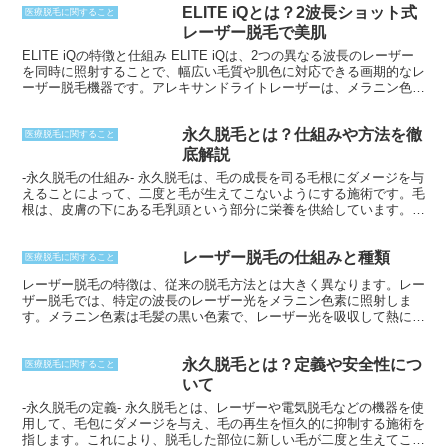
ELITE iQとは？2波長ショット式
を破壊します。 蓄熱式脱毛は、従来のレーザー脱毛よりも低出力で
医療脱毛に関すること
ゆっくりと熱を発生させるため、痛みや不快感を大幅に軽減できま
レーザー脱毛で美肌
す。また、さまざまな毛色や肌色に対応しており、効果的に脱毛する
ELITE iQの特徴と仕組み ELITE iQは、2つの異なる波長のレーザー
ことが可能です。
を同時に照射することで、幅広い毛質や肌色に対応できる画期的なレ
ーザー脱毛機器です。アレキサンドライトレーザーは、メラニン色素
に吸収され、黒い毛に効果を発揮します。一方、ヤグレーザーは、メ
ラニン色素以外の組織にも吸収され、産毛や白髪などにも作用しま
永久脱毛とは？仕組みや方法を徹
す。2波長同時照射により、幅広い毛質や肌色の方が効率的に脱毛で
医療脱毛に関すること
きます。さらに、ELITE iQは冷却システムを搭載しており、照射時
底解説
の痛みや肌への負担を最小限に抑えます。
-永久脱毛の仕組み- 永久脱毛は、毛の成長を司る毛根にダメージを与
えることによって、二度と毛が生えてこないようにする施術です。毛
根は、皮膚の下にある毛乳頭という部分に栄養を供給しています。永
久脱毛では、レーザーや電気などのエネルギーを利用して毛乳頭を破
壊または無力化します。これにより、毛根は栄養を受け取れなくな
レーザー脱毛の仕組みと種類
り、成長と発毛を停止します。 永久脱毛には、レーザー脱毛、電気
医療脱毛に関すること
脱毛、ニードル脱毛など、さまざまな手法があります。それぞれの手
レーザー脱毛の特徴は、従来の脱毛方法とは大きく異なります。レー
法で、異なるエネルギー源やアプローチが用いられています。レーザ
ザー脱毛では、特定の波長のレーザー光をメラニン色素に照射しま
ー脱毛はレーザー光を利用し、ニードル脱毛は電極針を毛根に直接挿
す。メラニン色素は毛髪の黒い色素で、レーザー光を吸収して熱に変
入して行われます。電気脱毛は、電気エネルギーを利用して毛根を破
換します。この熱が毛包に伝わり、毛包を破壊して脱毛効果を実現し
壊します。
ます。レーザー脱毛は、高い脱毛効果が得られるだけでなく、以下の
永久脱毛とは？定義や安全性につ
特徴を有しています。
医療脱毛に関すること
いて
-永久脱毛の定義- 永久脱毛とは、レーザーや電気脱毛などの機器を使
用して、毛包にダメージを与え、毛の再生を恒久的に抑制する施術を
指します。これにより、脱毛した部位に新しい毛が二度と生えてこな