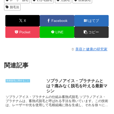
脱毛法
X
Facebook
はてブ
Pocket
LINE
コピー
美容と健康の研究家
関連記事
ソプラノアイス・プラチナムと
医療脱毛に関すること
は？痛みなく脱毛を叶える最新マ
シン
ソプラノアイス・プラチナムの仕組み蓄熱式脱毛 ソプラノアイス・
プラチナムは、蓄熱式脱毛と呼ばれる手法を用いています。この技術
は、レーザーや光を使用して毛根組織に熱を生成し、それを徐々に破
壊するというものです。レーザーや光は、毛包内のメラニン色素に吸
収され、熱に変換されます。この熱が毛根の幹部細胞に伝わり、組織