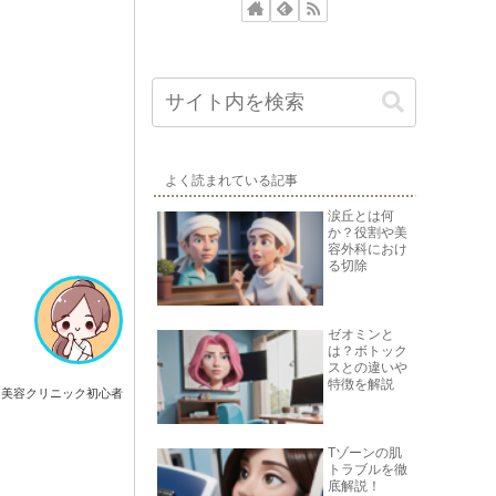
よく読まれている記事
涙丘とは何
か？役割や美
容外科におけ
る切除
ゼオミンと
は？ボトック
スとの違いや
特徴を解説
美容クリニック初心者
Tゾーンの肌
トラブルを徹
底解説！