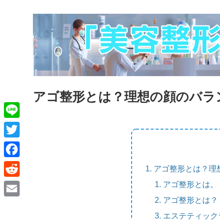
アゴ整形とは？理想の顔のバラ
L
i
T
n
w
F
アゴ整形とは？理
e
i
a
アゴ整形とは。
R
t
c
e
アゴ整形とは？
E
t
e
d
エステティック