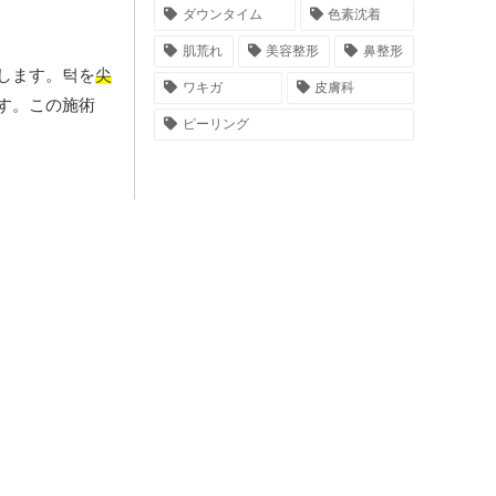
ダウンタイム
色素沈着
肌荒れ
美容整形
鼻整形
します。턱を
尖
ワキガ
皮膚科
す。この施術
ピーリング