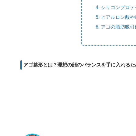
m
e
b
d
シリコンプロテ
a
r
o
i
ヒアルロン酸や
i
o
t
アゴの脂肪吸引
l
k
アゴ整形とは？理想の顔のバランスを手に入れるた