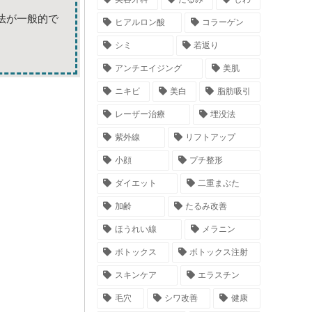
法が一般的で
ヒアルロン酸
コラーゲン
シミ
若返り
アンチエイジング
美肌
ニキビ
美白
脂肪吸引
レーザー治療
埋没法
紫外線
リフトアップ
小顔
プチ整形
ダイエット
二重まぶた
加齢
たるみ改善
ほうれい線
メラニン
ボトックス
ボトックス注射
スキンケア
エラスチン
毛穴
シワ改善
健康