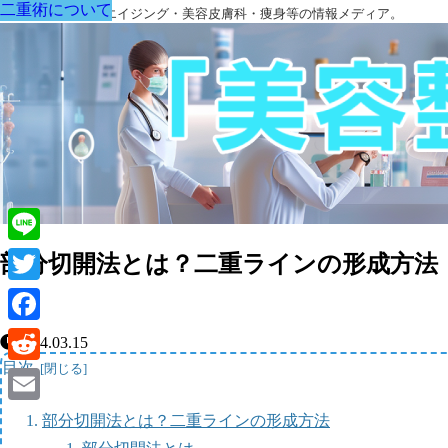
二重術について
二重術について
二重術について
二重術について
二重術について
二重術について
二重術について
美容外科・アンチエイジング・美容皮膚科・痩身等の情報メディア。
Line
部分切開法とは？二重ラインの形成方法
Twitter
Facebook
2024.03.15
目次
Reddit
Email
部分切開法とは？二重ラインの形成方法