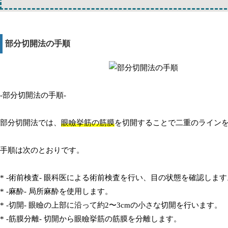
部分切開法の手順
-部分切開法の手順-
部分切開法では、
眼瞼挙筋の筋膜
を切開することで二重のライン
手順は次のとおりです。
* -術前検査- 眼科医による術前検査を行い、目の状態を確認します
* -麻酔- 局所麻酔を使用します。
* -切開- 眼瞼の上部に沿って約2〜3cmの小さな切開を行います。
* -筋膜分離- 切開から眼瞼挙筋の筋膜を分離します。