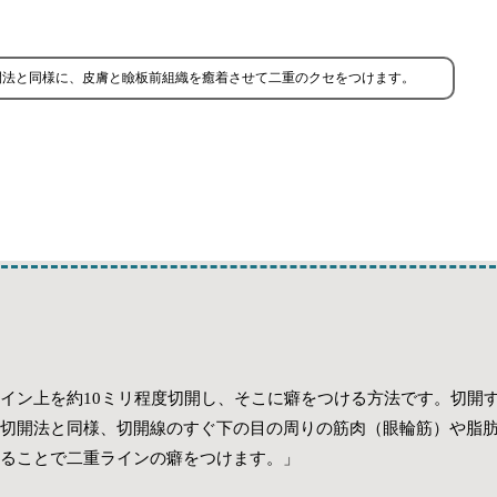
開法と同様に、皮膚と瞼板前組織を癒着させて二重のクセをつけます。
イン上を約10ミリ程度切開し、そこに癖をつける方法です。切開
切開法と同様、切開線のすぐ下の目の周りの筋肉（眼輪筋）や脂
ることで二重ラインの癖をつけます。」