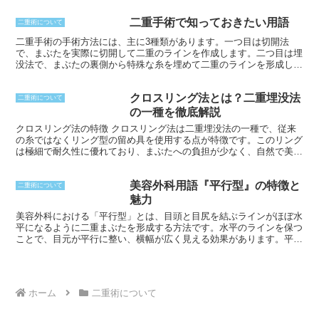
挿入に使用されます。食道ブジーは、食道狭窄や食道がんの治療に使
二重手術で知っておきたい用語
用されます。ブジーは、拡張したい管のサイズに合わせてさまざまな
二重術について
サイズと形状があります。
二重手術の手術方法には、主に3種類があります。一つ目は切開法
で、まぶたを実際に切開して二重のラインを作成します。二つ目は埋
没法で、まぶたの裏側から特殊な糸を埋めて二重のラインを形成しま
す。三つ目はクイック法で、切開法と埋没法の中間的な方法で、切開
はせずに糸を用いて二重ラインを作ります。各方法の利点と欠点を考
クロスリング法とは？二重埋没法
慮した上で、医師と相談して自分に合った手術方法を決めることが重
二重術について
要です。
の一種を徹底解説
クロスリング法の特徴 クロスリング法は二重埋没法の一種で、従来
の糸ではなくリング型の留め具を使用する点が特徴です。このリング
は極細で耐久性に優れており、まぶたへの負担が少なく、自然で美し
い二重ラインを作り出せます。また、抜糸が不要なので、埋没法のデ
メリットである「糸の緩みや再埋没」の心配がありません。さらに、
美容外科用語『平行型』の特徴と
術後の腫れや内出血が少なく、ダウンタイムも短いため、仕事や学校
二重術について
を休まずに施術が可能です。
魅力
美容外科における「平行型」とは、目頭と目尻を結ぶラインがほぼ水
平になるように二重まぶたを形成する方法です。水平のラインを保つ
ことで、目元が平行に整い、横幅が広く見える効果があります。平行
型は、つり目や目が小さく見えるといった目の悩みを解消したい人に
向いています。
ホーム
二重術について