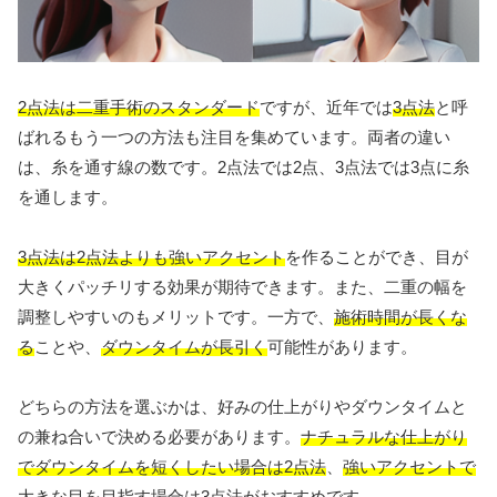
2点法は二重手術のスタンダード
ですが、近年では
3点法
と呼
ばれるもう一つの方法も注目を集めています。両者の違い
は、糸を通す線の数です。2点法では2点、3点法では3点に糸
を通します。
3点法は2点法よりも強いアクセント
を作ることができ、目が
大きくパッチリする効果が期待できます。また、二重の幅を
調整しやすいのもメリットです。一方で、
施術時間が長くな
る
ことや、
ダウンタイムが長引く
可能性があります。
どちらの方法を選ぶかは、好みの仕上がりやダウンタイムと
の兼ね合いで決める必要があります。
ナチュラルな仕上がり
でダウンタイムを短くしたい場合は2点法
、
強いアクセントで
大きな目を目指す場合は3点法
がおすすめです。