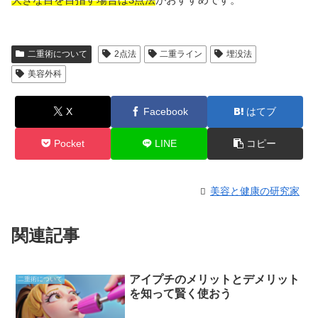
二重術について
2点法
二重ライン
埋没法
美容外科
X
Facebook
はてブ
Pocket
LINE
コピー
美容と健康の研究家
関連記事
アイプチのメリットとデメリット
二重術について
を知って賢く使おう