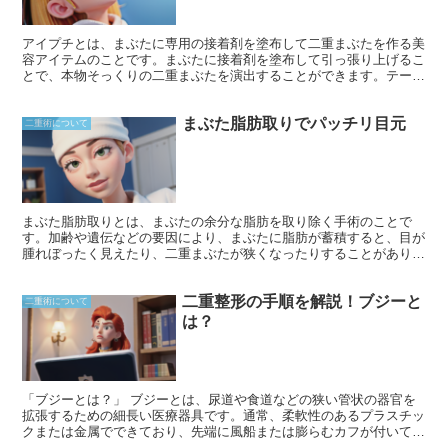
アイプチとは、まぶたに専用の接着剤を塗布して二重まぶたを作る美
容アイテムのことです。まぶたに接着剤を塗布して引っ張り上げるこ
とで、本物そっくりの二重まぶたを演出することができます。テープ
タイプや液タイプなど、使用するタイプによってやり方は異なります
が、手軽に二重まぶたを作れることから多くの人々に利用されていま
まぶた脂肪取りでパッチリ目元
す。
二重術について
まぶた脂肪取りとは、まぶたの余分な脂肪を取り除く手術のことで
す。加齢や遺伝などの要因により、まぶたに脂肪が蓄積すると、目が
腫れぼったく見えたり、二重まぶたが狭くなったりすることがありま
す。まぶた脂肪取りでは、余分な脂肪を切開またはレーザーで除去す
ることで、よりシャープでパッチリとした目元を形成します。
二重整形の手順を解説！ブジーと
二重術について
は？
「ブジーとは？」 ブジーとは、尿道や食道などの狭い管状の器官を
拡張するための細長い医療器具です。通常、柔軟性のあるプラスチッ
クまたは金属でできており、先端に風船または膨らむカフが付いてい
ます。尿道ブジーは、尿道狭窄の治療やカテーテルなどの医療機器の