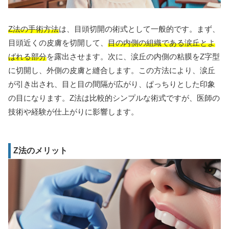
Z法の手術方法
は、目頭切開の術式として一般的です。まず、
目頭近くの皮膚を切開して、
目の内側の組織である涙丘とよ
ばれる部分
を露出させます。次に、涙丘の内側の粘膜をZ字型
に切開し、外側の皮膚と縫合します。この方法により、涙丘
が引き出され、目と目の間隔が広がり、ぱっちりとした印象
の目になります。Z法は比較的シンプルな術式ですが、医師の
技術や経験が仕上がりに影響します。
Z法のメリット