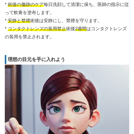
*
術後の傷跡のケア
毎日洗顔して清潔に保ち、医師の指示に従
って軟膏を塗布します。
*
安静と禁煙
術後は安静にし、禁煙を守ります。
*
コンタクトレンズの装用禁止
術後
2週間
はコンタクトレンズ
の装用を禁止されます。
理想の目元を手に入れよう