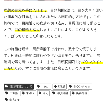
理想の目元を手に入れよう
。目頭切開Z法は、目を大きく開い
た印象的な目元を手に入れるための画期的な方法です。この
施術では、目頭近くの皮膚を切り込み、目尻側に引っ張るこ
とで、
目の横幅を拡大
します。これにより、目がより大き
く、ぱっちりとした印象になります。
この施術は通常、局所麻酔下で行われ、数十分で完了しま
す。術後は一時的に腫れやあざが出る場合がありますが、数
週間で落ち着いてきます。また、目頭切開Z法は
ダウンタイム
が短い
ため、すぐに普段の生活に戻ることができます。
目頭切開について
「め」
Z形成
ダウンタイム
二重術
東洋人
目元
目頭切開
美容外科
蒙古ひだ