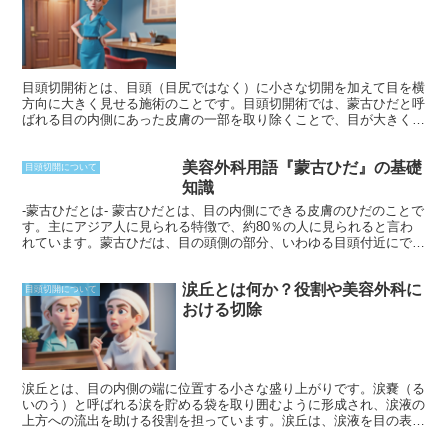
目頭切開術とは、目頭（目尻ではなく）に小さな切開を加えて目を横
方向に大きく見せる施術のことです。目頭切開術では、蒙古ひだと呼
ばれる目の内側にあった皮膚の一部を取り除くことで、目が大きく丸
く、黒目がはっきり見え、さらに鼻筋が通った印象になります。
美容外科用語『蒙古ひだ』の基礎
目頭切開について
知識
-蒙古ひだとは- 蒙古ひだとは、目の内側にできる皮膚のひだのことで
す。主にアジア人に見られる特徴で、約80％の人に見られると言わ
れています。蒙古ひだは、目の頭側の部分、いわゆる目頭付近にでき
ます。目の頭側にある鼻骨が小さいため、その上にある皮膚が折れ曲
がって蒙古ひだができるのです。
涙丘とは何か？役割や美容外科に
目頭切開について
おける切除
涙丘とは、目の内側の端に位置する小さな盛り上がりです。涙嚢（る
いのう）と呼ばれる涙を貯める袋を取り囲むように形成され、涙液の
上方への流出を助ける役割を担っています。涙丘は、涙液を目の表面
に均等に広げ、目の潤いを保つのに重要な働きをしています。