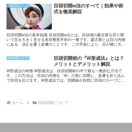
目頭切開w法のすべて｜効果や術
目頭切開について
式を徹底解説
目頭切開w法の基本知識 目頭切開w法とは、目頭側の蒙古襞を切り開
いて目を大きく見せる美容整形手術の一種です。蒙古襞とは目の内側
にある、涙丘を覆う皮膚のことです。この手術により、目が横に大き
く開いた印象になります。
目頭切開術の『W形成法』とは？
目頭切開について
メリットとデメリット解説
W形成法の特徴 W形成法は、目頭切開術の中で最も一般的な方法で
す。この方法は、目頭の内側を「W」の形に切開し、皮膚を折り込ん
で目頭を広げます。W形成法では、切開線が自然に目頭のカーブに沿
って作られるため、目立たず美しい仕上がりになります。また、切開
線が短いため、ダウンタイムが短く済み、傷跡も目立ちにくいという
利点があります。ただし、この方法は目頭を広げる幅が限られてお
り、大幅な目頭切開を希望される方には適さない場合があります。
ホーム
目頭切開について