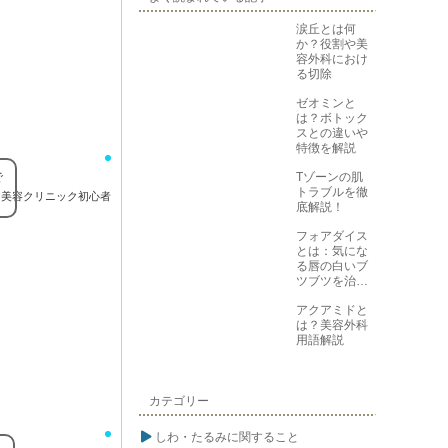
涙丘とは何
か？役割や美
容外科におけ
る切除
ゼオミンと
は？ボトック
スとの違いや
特徴を解説
Tゾーンの肌
で
トラブルを徹
美容クリニック初心者
底解説！
フォアダイス
とは：気にな
る唇の白いブ
ツブツを治す
方法
アクアミドと
は？美容外科
用語解説
カテゴリー
しわ・たるみに関すること