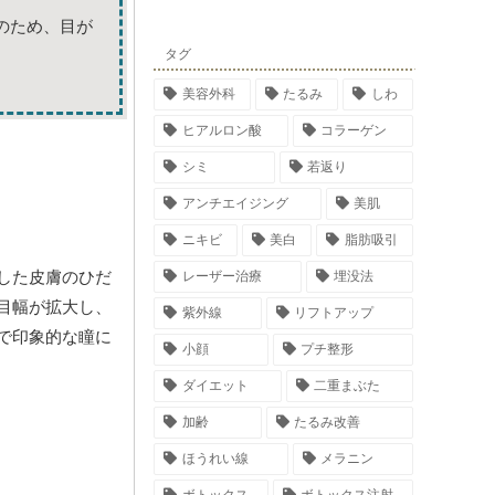
のため、目が
タグ
美容外科
たるみ
しわ
ヒアルロン酸
コラーゲン
シミ
若返り
アンチエイジング
美肌
ニキビ
美白
脂肪吸引
した皮膚のひだ
レーザー治療
埋没法
目幅が拡大し、
紫外線
リフトアップ
で印象的な瞳に
小顔
プチ整形
ダイエット
二重まぶた
加齢
たるみ改善
ほうれい線
メラニン