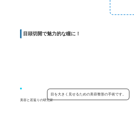
m
e
b
d
a
r
o
i
i
o
t
l
k
目頭切開で魅力的な瞳に！
目を大きく見せるための美容整形の手術です。
美容と若返りの研究家