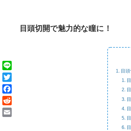
目頭切開で魅力的な瞳に！
目頭
L
i
T
n
w
F
e
i
a
R
t
c
e
E
t
e
d