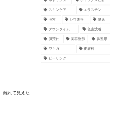
ボトックス
ボトックス注射
スキンケア
エラスチン
毛穴
シワ改善
健康
ダウンタイム
色素沈着
肌荒れ
美容整形
鼻整形
ワキガ
皮膚科
ピーリング
、離れて見えた