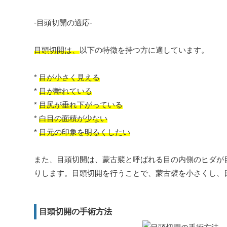
-目頭切開の適応-
目頭切開は、
以下の特徴を持つ方に適しています。
*
目が小さく見える
*
目が離れている
*
目尻が垂れ下がっている
*
白目の面積が少ない
*
目元の印象を明るくしたい
また、目頭切開は、蒙古襞と呼ばれる目の内側のヒダが
りします。目頭切開を行うことで、蒙古襞を小さくし、
目頭切開の手術方法