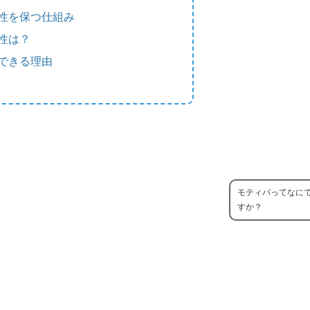
性を保つ仕組み
性は？
できる理由
モティバってなに
すか？