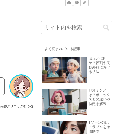
よく読まれている記事
涙丘とは何
か？役割や美
容外科におけ
る切除
で
ゼオミンと
は？ボトック
スとの違いや
特徴を解説
美容クリニック初心者
Tゾーンの肌
トラブルを徹
底解説！