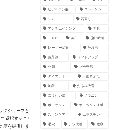
ヒアルロン酸
コラーゲン
シミ
若返り
アンチエイジング
美肌
ニキビ
美白
脂肪吸引
レーザー治療
埋没法
紫外線
リフトアップ
小顔
プチ整形
ダイエット
二重まぶた
加齢
たるみ改善
ほうれい線
メラニン
ボトックス
ボトックス注射
ッグシリーズと
スキンケア
エラスチン
せて選択すること
毛穴
シワ改善
健康
足度を提供しま