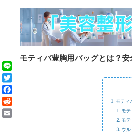
モティバ豊胸用バッグとは？安
L
i
T
n
w
F
モティ
e
i
a
モテ
R
t
c
e
モテ
E
t
e
d
ウル