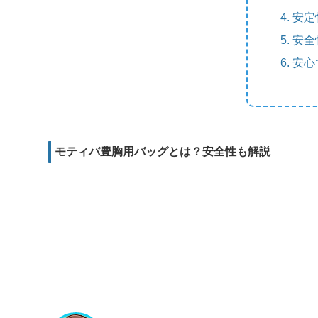
m
e
b
d
安定
a
r
o
i
安全
i
o
t
安心
l
k
モティバ豊胸用バッグとは？安全性も解説