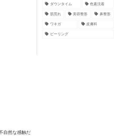
ダウンタイム
色素沈着
肌荒れ
美容整形
鼻整形
ワキガ
皮膚科
ピーリング
不自然な感触だ