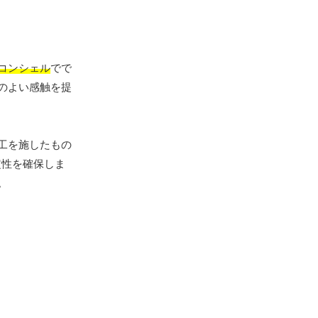
コンシェル
でで
のよい感触を提
工を施したもの
定性を確保しま
。