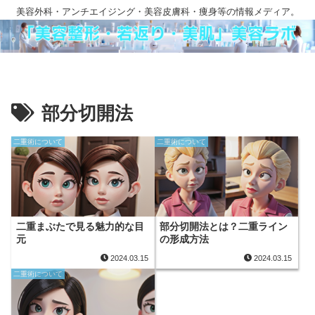
美容外科・アンチエイジング・美容皮膚科・痩身等の情報メディア。
部分切開法
二重術について
二重術について
二重まぶたで見る魅力的な目
部分切開法とは？二重ライン
元
の形成方法
2024.03.15
2024.03.15
二重術について